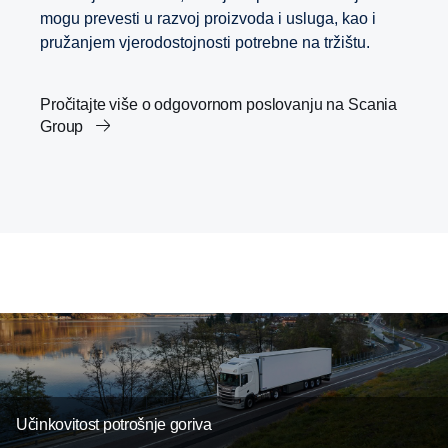
mogu prevesti u razvoj proizvoda i usluga, kao i
pružanjem vjerodostojnosti potrebne na tržištu.
Pročitajte više o odgovornom poslovanju na Scania
Group
Scanijini ciljevi utemeljeni na znanosti
Prijevoz i agenda 2030.
Zaposlenje
Inovacija unutar prijevoznih rješenja
Učinkovitost potrošnje goriva