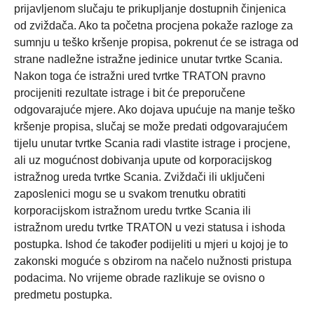
prijavljenom slučaju te prikupljanje dostupnih činjenica
od zviždača. Ako ta početna procjena pokaže razloge za
sumnju u teško kršenje propisa, pokrenut će se istraga od
strane nadležne istražne jedinice unutar tvrtke Scania.
Nakon toga će istražni ured tvrtke TRATON pravno
procijeniti rezultate istrage i bit će preporučene
odgovarajuće mjere. Ako dojava upućuje na manje teško
kršenje propisa, slučaj se može predati odgovarajućem
tijelu unutar tvrtke Scania radi vlastite istrage i procjene,
ali uz mogućnost dobivanja upute od korporacijskog
istražnog ureda tvrtke Scania. Zviždači ili uključeni
zaposlenici mogu se u svakom trenutku obratiti
korporacijskom istražnom uredu tvrtke Scania ili
istražnom uredu tvrtke TRATON u vezi statusa i ishoda
postupka. Ishod će također podijeliti u mjeri u kojoj je to
zakonski moguće s obzirom na načelo nužnosti pristupa
podacima. No vrijeme obrade razlikuje se ovisno o
predmetu postupka.