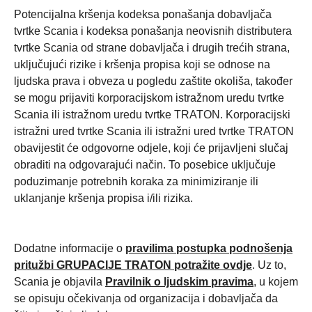
Potencijalna kršenja kodeksa ponašanja dobavljača
tvrtke Scania i kodeksa ponašanja neovisnih distributera
tvrtke Scania od strane dobavljača i drugih trećih strana,
uključujući rizike i kršenja propisa koji se odnose na
ljudska prava i obveza u pogledu zaštite okoliša, također
se mogu prijaviti korporacijskom istražnom uredu tvrtke
Scania ili istražnom uredu tvrtke TRATON. Korporacijski
istražni ured tvrtke Scania ili istražni ured tvrtke TRATON
obavijestit će odgovorne odjele, koji će prijavljeni slučaj
obraditi na odgovarajući način. To posebice uključuje
poduzimanje potrebnih koraka za minimiziranje ili
uklanjanje kršenja propisa i/ili rizika.
Dodatne informacije o
pravilima postupka podnošenja
pritužbi GRUPACIJE TRATON potražite
ovdje
. Uz to,
Scania je objavila
Pravilnik o ljudskim pravima
, u kojem
se opisuju očekivanja od organizacija i dobavljača da