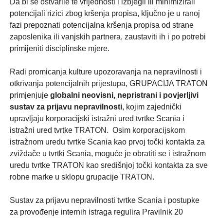
Da bi se ostvarile te vrijednosti i izbjegli ili minimizirali
potencijali rizici zbog kršenja propisa, ključno je u ranoj
fazi prepoznati potencijalna kršenja propisa od strane
zaposlenika ili vanjskih partnera, zaustaviti ih i po potrebi
primijeniti disciplinske mjere.
Radi promicanja kulture upozoravanja na nepravilnosti i
otkrivanja potencijalnih prijestupa, GRUPACIJA TRATON
primjenjuje
globalni neovisni, nepristrani i povjerljivi
sustav za prijavu nepravilnosti
, kojim zajednički
upravljaju korporacijski istražni ured tvrtke Scania i
istražni ured tvrtke TRATON. Osim korporacijskom
istražnom uredu tvrtke Scania kao prvoj točki kontakta za
zviždače u tvrtki Scania, moguće je obratiti se i istražnom
uredu tvrtke TRATON kao središnjoj točki kontakta za sve
robne marke u sklopu grupacije TRATON.
Sustav za prijavu nepravilnosti tvrtke Scania i postupke
za provođenje internih istraga regulira Pravilnik 20