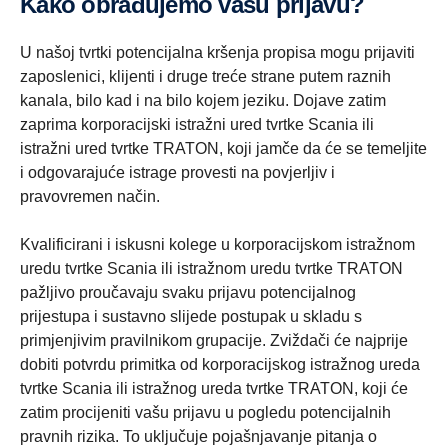
Kako obrađujemo vašu prijavu?
U našoj tvrtki potencijalna kršenja propisa mogu prijaviti
zaposlenici, klijenti i druge treće strane putem raznih
kanala, bilo kad i na bilo kojem jeziku. Dojave zatim
zaprima korporacijski istražni ured tvrtke Scania ili
istražni ured tvrtke TRATON, koji jamče da će se temeljite
i odgovarajuće istrage provesti na povjerljiv i
pravovremen način.
Kvalificirani i iskusni kolege u korporacijskom istražnom
uredu tvrtke Scania ili istražnom uredu tvrtke TRATON
pažljivo proučavaju svaku prijavu potencijalnog
prijestupa i sustavno slijede postupak u skladu s
primjenjivim pravilnikom grupacije. Zviždači će najprije
dobiti potvrdu primitka od korporacijskog istražnog ureda
tvrtke Scania ili istražnog ureda tvrtke TRATON, koji će
zatim procijeniti vašu prijavu u pogledu potencijalnih
pravnih rizika. To uključuje pojašnjavanje pitanja o