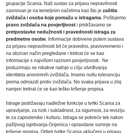
grupacije Scania. Naš sustav za prijavu nepravilnosti
zasnovan je na temeljnim načelima kao što je
zaštita
zviždača i osoba koje pomažu u istragama.
Poštujemo
pravo zviždača na povjerljivost
i pridržavamo se
pretpostavke nedužnosti i pravednosti istraga za
predmetne osobe
. Informacije dobivene putem sustava
za prijavu nepravilnosti bit će pravedno, pravovremeno i
na obziran način pregledane i tretirat će se kao
informacije s najvišom razinom povjerljivosti. Ne
poduzimaju se nikakve radnje u cilju utvrđivanja
identiteta anonimnih zviždača. Imamo nultu toleranciju
prema odmazdi protiv zviždača. No svaka prijava u zloj
namjeri tretirat će se kao teško kršenje propisa.
Istrage podržavaju nadležne funkcije u tvrtki Scania za
upravljanje, za rizik i sukladnost, za sigurnost, za reviziju
te za zaposlenike i kulturu. Istraga se pokreće tek nakon
pažljivog ispitivanja činjenica i opravdane sumnje na
kršenje propisa. Odjeli tvrtke Scania uključeni u prijavu