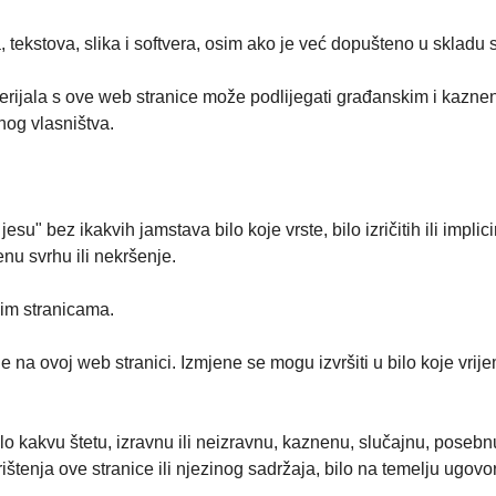
 tekstova, slika i softvera, osim ako je već dopušteno u sklad
 materijala s ove web stranice može podlijegati građanskim i k
nog vlasništva.
su" bez ikakvih jamstava bilo koje vrste, bilo izričitih ili implic
enu svrhu ili nekršenje.
vim stranicama.
le na ovoj web stranici. Izmjene se mogu izvršiti u bilo koje vri
 kakvu štetu, izravnu ili neizravnu, kaznenu, slučajnu, posebnu, p
enja ove stranice ili njezinog sadržaja, bilo na temelju ugovora 