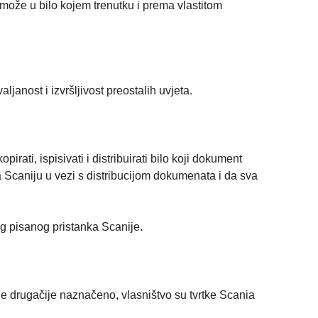
može u bilo kojem trenutku i prema vlastitom
aljanost i izvršljivost preostalih uvjeta.
i, ispisivati ​​i distribuirati bilo koji dokument
a Scaniju u vezi s distribucijom dokumenata i da sva
nog pisanog pristanka Scanije.
nije drugačije naznačeno, vlasništvo su tvrtke Scania