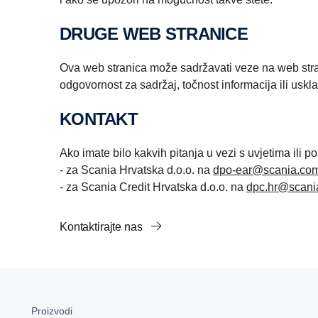
DRUGE WEB STRANICE
Ova web stranica može sadržavati veze na web strani
odgovornost za sadržaj, točnost informacija ili uskl
KONTAKT
Ako imate bilo kakvih pitanja u vezi s uvjetima ili p
- za Scania Hrvatska d.o.o. na
dpo-ear@scania.co
- za Scania Credit Hrvatska d.o.o. na
dpc.hr@scani
Kontaktirajte nas
Proizvodi