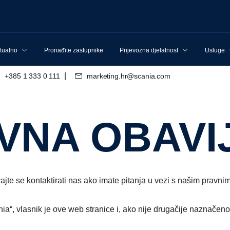
tualno
Pronađite zastupnike
Prijevozna djelatnost
Usluge
|
+385 1 333 0 111
marketing.hr@scania.com
AVNA OBAVI
ajte se kontaktirati nas ako imate pitanja u vezi s našim pravni
ia“, vlasnik je ove web stranice i, ako nije drugačije naznačeno