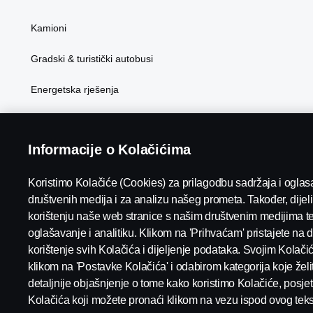
Kamioni
Gradski & turistički autobusi
Energetska rješenja
Značajke
Informacije o Kolačićima
Koristimo Kolačiće (Cookies) za prilagodbu sadržaja i oglas
Scania in Your Region:
HRVATSKA
društvenih medija i za analizu našeg prometa. Također, dije
korištenju naše web stranice s našim društvenim medijima t
oglašavanje i analitiku. Klikom na 'Prihvaćam' pristajete na
korištenje svih Kolačića i dijeljenje podataka. Svojim Kolači
klikom na 'Postavke Kolačića' i odabirom kategorija koje želite
Pravna obavijest
Izjava o privatnosti
Kolačići
Kontaktira
detaljnije objašnjenje o tome kako koristimo Kolačiće, posjet
Kolačića koji možete pronaći klikom na vezu ispod ovog teks