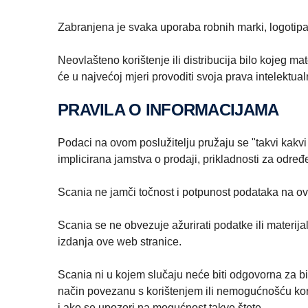
Zabranjena je svaka uporaba robnih marki, logotipa,
Neovlašteno korištenje ili distribucija bilo kojeg
će u najvećoj mjeri provoditi svoja prava intelektual
PRAVILA O INFORMACIJAMA
Podaci na ovom poslužitelju pružaju se "takvi kakvi je
implicirana jamstva o prodaji, prikladnosti za određ
Scania ne jamči točnost i potpunost podataka na o
Scania se ne obvezuje ažurirati podatke ili materija
izdanja ove web stranice.
Scania ni u kojem slučaju neće biti odgovorna za bilo
način povezanu s korištenjem ili nemogućnošću korišt
i ako se upozori na mogućnost takve štete.