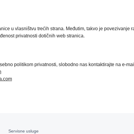
ce u vlasništvu trećih strana. Međutim, takvo je povezivanje r
ađenost privatnosti dotičnih web stranica.
osebno politikom privatnosti, slobodno nas kontaktirajte na e-mai
m
a.com
Servisne usluge