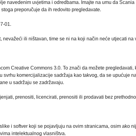
dolje navedenim uvjetima i odredbama. Imajte na umu da Scania 
 stoga preporučuje da ih redovito pregledavate.
07-01.
 nevažeći ili ništavan, time se ni na koji način neće utjecati na v
om Creative Commons 3.0. To znači da možete pregledavati, kopirat
e u svrhu komercijalizacije sadržaja kao takvog, da se upućuje n
ržane u sadržaju se zadržavaju.
njati, prenositi, licencirati, prenositi ili prodavati bez prethod
, slike i softver koji se pojavljuju na ovim stranicama, osim ako 
avima intelektualnog vlasništva.