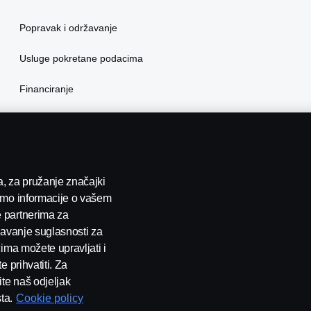
Popravak i održavanje
Usluge pokretane podacima
Financiranje
Osiguranje
a, za pružanje značajki
limo informacije o vašem
e partnerima za
 davanje suglasnosti za
ćima možete upravljati i
 prihvatiti. Za
jte nas
Whistleblowing
Postavke Kolačića
ite naš odjeljak
ta.
Cookie policy