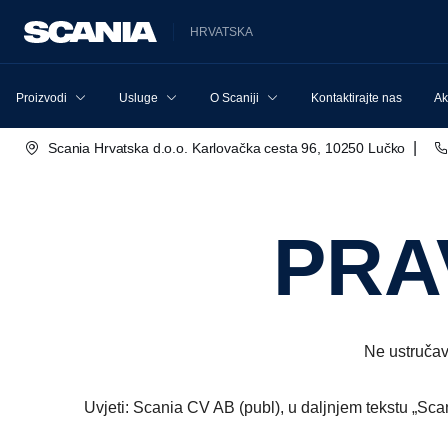
HRVATSKA
Proizvodi
Usluge
O Scaniji
Kontaktirajte nas
Ak
|
Scania Hrvatska d.o.o. Karlovačka cesta 96, 10250 Lučko
PR
Ne ustručav
Uvjeti: Scania CV AB (publ), u daljnjem tekstu „Scan