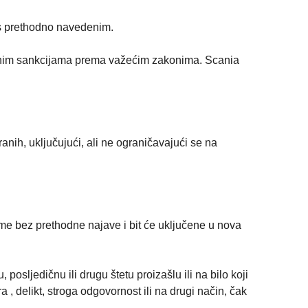
u s prethodno navedenim.
aznenim sankcijama prema važećim zakonima. Scania
iranih, uključujući, ali ne ograničavajući se na
jeme bez prethodne najave i bit će uključene u nova
osljedičnu ili drugu štetu proizašlu ili na bilo koji
, delikt, stroga odgovornost ili na drugi način, čak