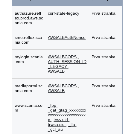
ciljne
publike
authazure.refl
csrf-state-legacy
Prva stranka
ex.prod.aws.sc
ania.com
sme.reflex.sca
AWSALBAuthNonce
Prva stranka
nia.com
mylogin.scania
AWSALBCORS
,
Prva stranka
.com
AUTH_SESSION_ID
_LEGACY
,
AWSALB
mediaportal.sc
AWSALBCORS
,
Prva stranka
ania.com
AWSALB
www.scania.co
_fbp
,
Prva stranka
m
_gat_gtag_xxxxxxxx
xxxxxxxxxxxxxxxxxx
x
,
trwv.uid
,
trwsa.sid
,
_lfa
,
_gcl_au