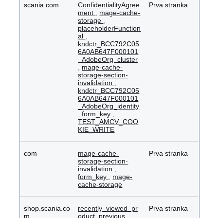
scania.com
ConfidentialityAgree
Prva stranka
ment
,
mage-cache-
storage
,
placeholderFunction
al
,
kndctr_BCC792C05
6A0AB647F000101
_AdobeOrg_cluster
,
mage-cache-
storage-section-
invalidation
,
kndctr_BCC792C05
6A0AB647F000101
_AdobeOrg_identity
,
form_key
,
TEST_AMCV_COO
KIE_WRITE
com
mage-cache-
Prva stranka
storage-section-
invalidation
,
form_key
,
mage-
cache-storage
shop.scania.co
recently_viewed_pr
Prva stranka
m
oduct_previous
,