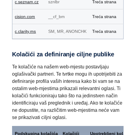
c.seznam.cz
sznlbr
Treća strana
cision.com
__cf_bm
Treća strana
c.clarity.ms
SM, MR, ANONCHK
Treća strana
Kolačići za definiranje ciljne publike
Te kolačiće na našem web-mjestu postavljaju
oglašivački partneri. Te tvrtke mogu ih upotrijebiti za
definiranje profila vaših interesa kako bi vam se na
ostalim web-mjestima prikazali relevantni oglasi. Ti
kolačići funkcioniraju tako što na jedinstven način
identificiraju vaš preglednik i uređaj. Ako te kolačiće
ne dopustite, na različitim web-mjestima neće vam
se prikazivati ciljni oglasi.
Kolačići
za
Podskupina kolačića
Kolačići
Upotrebljeni kolačići
definiranje