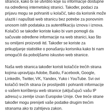
stranice, kako bi se utvrdilo koje su informacije dostupne
na određenoj internetskoj stranici. Također, podaci za
prijavu mogu se pohraniti u kolačić, tako da korisnik može
ulaziti i napuštati web stranicu bez potrebe za ponovnim
unosom istih podataka za autentifikaciju iznova i iznova.
Kolačići se također koriste kako bi vam pomogli da
sačuvate određene informacije na web stranici, kao što
su omiljeni proizvodi itd. Također se koriste za
prikupljanje statistike o ponašanju korisnika kako bi nam
omogućili da poboljšamo iskustvo web stranice.
Naša web stranica također koristi kolačiće trećih strana
kojima upravljaju Adobe, Baidu, Facebook, Google,
LinkedIn, Twitter, VK, Yandex, Yuko i YouTube. Svi ovi
kolačići trećih strana će proslijediti i pohraniti informacije
o vašem korištenju web stranice (uključujući vašu IP
adresu) u zemlje izvan Europske Unije. Ove treće strane
također mogu prenijeti vaše podatke drugim trećim
stranama ako to zahtijeva zakon.