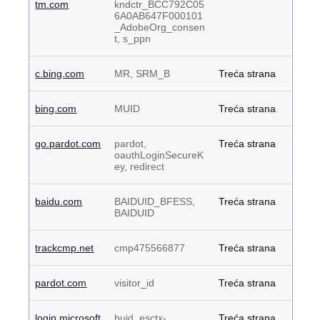
tm.com
kndctr_BCC792C05
6A0AB647F000101
_AdobeOrg_consen
t, s_ppn
c.bing.com
MR, SRM_B
Treća strana
bing.com
MUID
Treća strana
go.pardot.com
pardot,
Treća strana
oauthLoginSecureK
ey, redirect
baidu.com
BAIDUID_BFESS,
Treća strana
BAIDUID
trackcmp.net
cmp475566877
Treća strana
pardot.com
visitor_id
Treća strana
login.microsoft
buid, esctx-
Treća strana