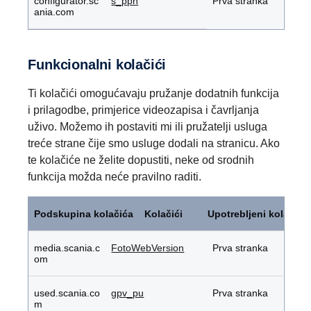
configurator.sc
s_ppn
Prva stranka
ania.com
Funkcionalni kolačići
Ti kolačići omogućavaju pružanje dodatnih funkcija
i prilagodbe, primjerice videozapisa i čavrljanja
uživo. Možemo ih postaviti mi ili pružatelji usluga
treće strane čije smo usluge dodali na stranicu. Ako
te kolačiće ne želite dopustiti, neke od srodnih
funkcija možda neće pravilno raditi.
Funkcionalni
kolačići
Podskupina kolačića
Kolačići
Upotrebljeni kolačići
media.scania.c
FotoWebVersion
Prva stranka
om
used.scania.co
gpv_pu
Prva stranka
m