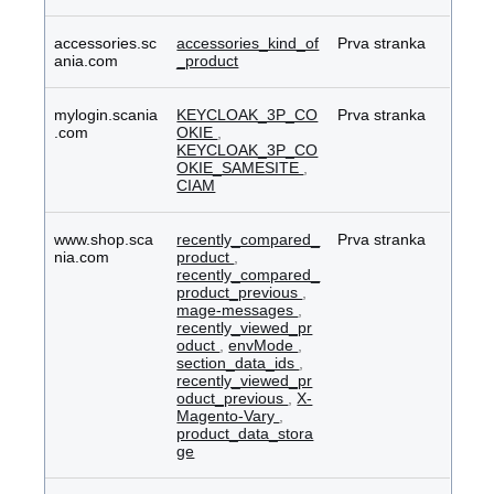
accessories.sc
accessories_kind_of
Prva stranka
ania.com
_product
mylogin.scania
KEYCLOAK_3P_CO
Prva stranka
.com
OKIE
,
KEYCLOAK_3P_CO
OKIE_SAMESITE
,
CIAM
www.shop.sca
recently_compared_
Prva stranka
nia.com
product
,
recently_compared_
product_previous
,
mage-messages
,
recently_viewed_pr
oduct
,
envMode
,
section_data_ids
,
recently_viewed_pr
oduct_previous
,
X-
Magento-Vary
,
product_data_stora
ge