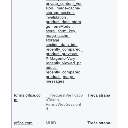
private_content_ver
sion
,
mage-cache-
storage-section-
invalidation
,
product_data_stora
ge
,
envMode
,
store
,
form_key
,
mage-cache-
storage
,
section_data_ids
,
recently_compared_
product_previous
,
X-Magento-Vary
,
recently_viewed_pr
oduct
,
recently_compared_
product
,
mage-
messages
forms.office.co
__RequestVerificatio
Treća strana
m
nToken,
FormsWebSessionI
d
office.com
MUID
Treća strana