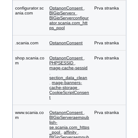
configurator.sc
OptanonConsent
,
Prva stranka
ania.com
BIGipServerx
,
BIGipServerconfigur
ator.scania.com_htt
ps_pool
.scania.com
OptanonConsent
Prva stranka
shop.scania.co
OptanonConsent
,
Prva stranka
m
PHPSESSID
,
mage-cache-sessid
,
section_data_clean
,
mage-banners-
cache-storage
,
CookieScriptConsen
t
www.scania.co
OptanonConsent
,
Prva stranka
m
BIGipServeraempub
lish-
se.scania.com_https
_pool
,
affinity
,
BIGipServeraempub