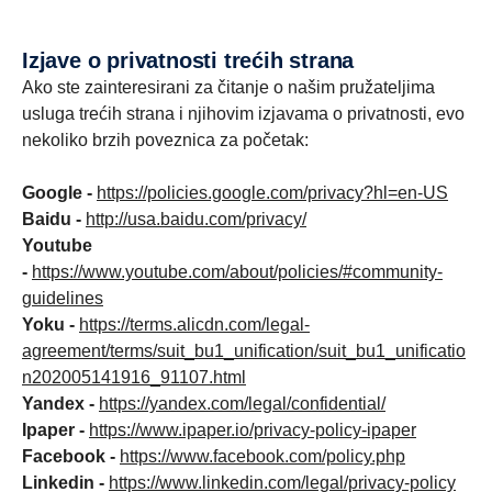
izjave o privatnosti trećih strana
Ako ste zainteresirani za čitanje o našim pružateljima
usluga trećih strana i njihovim izjavama o privatnosti, evo
nekoliko brzih poveznica za početak:
Google -
https://policies.google.com/privacy?hl=en-US
Baidu -
http://usa.baidu.com/privacy/
Youtube
-
https://www.youtube.com/about/policies/#community-
guidelines
Yoku -
https://terms.alicdn.com/legal-
agreement/terms/suit_bu1_unification/suit_bu1_unificatio
n202005141916_91107.html
Yandex -
https://yandex.com/legal/confidential/
Ipaper -
https://www.ipaper.io/privacy-policy-ipaper
Facebook -
https://www.facebook.com/policy.php
Linkedin -
https://www.linkedin.com/legal/privacy-policy