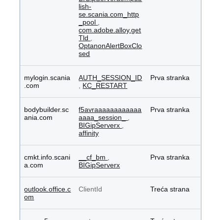
lish-
se.scania.com_http
_pool
,
com.adobe.alloy.get
Tld
,
OptanonAlertBoxClo
sed
mylogin.scania
AUTH_SESSION_ID
Prva stranka
.com
,
KC_RESTART
bodybuilder.sc
f5avraaaaaaaaaaaa
Prva stranka
ania.com
aaaa_session_
,
BIGipServerx
,
affinity
cmkt.info.scani
__cf_bm
,
Prva stranka
a.com
BIGipServerx
outlook.office.c
ClientId
Treća strana
om