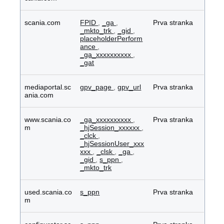
scania.com
FPID
,
_ga
,
Prva stranka
_mkto_trk
,
_gid
,
placeholderPerform
ance
,
_ga_xxxxxxxxxx
,
_gat
mediaportal.sc
gpv_page
,
gpv_url
Prva stranka
ania.com
www.scania.co
_ga_xxxxxxxxxx
,
Prva stranka
m
_hjSession_xxxxxx
,
_clck
,
_hjSessionUser_xxx
xxx
,
_clsk
,
_ga
,
_gid
,
s_ppn
,
_mkto_trk
used.scania.co
s_ppn
Prva stranka
m