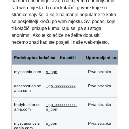
pa nam oni omogućavaju da mjerimo i poboljšamo
rad web-mjesta. Ti nam kolačići govore koje su
stranice najviše, a koje najmanje popularne te kako
se posjetitelji kreću po web-mjestu. Svi podaci koje
ti kolačići prikupe kumuliraju se, pa su stoga
anonimni. Ako te kolačiće ne želite dopustiti,
nećemo znati kad ste posjetili naše web-mjesto.
Kolačići
za
Podskupina kolačića
Kolačići
Upotrebljeni kolačići
rad
web-
mjesta
my.scania.com
s_ppn
Prva stranka
accessories.sc
_ga_xxxxxxxxxx
Prva stranka
ania.com
bodybuilder.sc
_ga_xxxxxxxxxx
,
Prva stranka
ania.com
s_ppn
myscania.cs.s
s_ppn
Prva stranka
cania.com