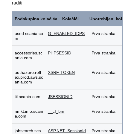
raditi.
Strogo
potrebni
Podskupina kolačića
Kolačići
Upotrebljeni kolačići
kolačići
used.scania.co
G_ENABLED_IDPS
Prva stranka
m
accessories.sc
PHPSESSID
Prva stranka
ania.com
authazure.refl
XSRF-TOKEN
Prva stranka
ex.prod.aws.sc
ania.com
til.scania.com
JSESSIONID
Prva stranka
nmkt.info.scani
__cf_bm
Prva stranka
a.com
jobsearch.sca
ASP.NET_SessionId
Prva stranka