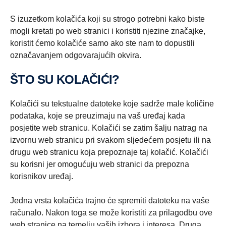
S izuzetkom kolačića koji su strogo potrebni kako biste
mogli kretati po web stranici i koristiti njezine značajke,
koristit ćemo kolačiće samo ako ste nam to dopustili
označavanjem odgovarajućih okvira.
ŠTO SU KOLAČIĆI?
Kolačići su tekstualne datoteke koje sadrže male količine
podataka, koje se preuzimaju na vaš uređaj kada
posjetite web stranicu. Kolačići se zatim šalju natrag na
izvornu web stranicu pri svakom sljedećem posjetu ili na
drugu web stranicu koja prepoznaje taj kolačić. Kolačići
su korisni jer omogućuju web stranici da prepozna
korisnikov uređaj.
Jedna vrsta kolačića trajno će spremiti datoteku na vaše
računalo. Nakon toga se može koristiti za prilagodbu ove
web stranice na temelju vaših izbora i interesa. Druga