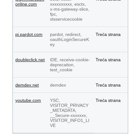
online.com
xxxxxxxxxx, esctx,
x-ms-gateway-slice,
fpc,
stsservicecookie
pi.pardot.com
pardot, redirect,
Treća strana
oauthLoginSecureK
ey
doubleclick.net
IDE, receive-cookie-
Treća strana
deprecation,
test_cookie
demdex.net
demdex
Treća strana
youtube.com
YSC,
Treća strana
VISITOR_PRIVACY
_METADATA,
__Secure-xxxxxxx,
VISITOR_INFO1_LI
VE