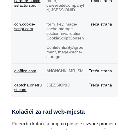
career5.succe
route,
Treća strana
ssfactors.eu
careerSiteCompanyI
d, JSESSIONID
cdn.cookie-
form_key, mage-
Treća strana
script.com
cache-storage-
section-invalidation,
CookieScriptConsen
t,
ConfidentialityAgree
ment, mage-cache-
storage
c.office.com
ANONCHK, MR, SM
Treća strana
captcha.onetru
JSESSIONID
Treća strana
st.com
Kolačići za rad web-mjesta
Putem tih kolačića brojimo posjete i izvore prometa,