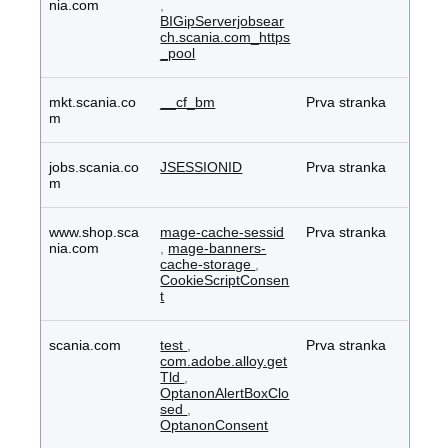
nia.com
,
BIGipServerjobsear
ch.scania.com_https
_pool
mkt.scania.co
__cf_bm
Prva stranka
m
jobs.scania.co
JSESSIONID
Prva stranka
m
www.shop.sca
mage-cache-sessid
Prva stranka
nia.com
,
mage-banners-
cache-storage
,
CookieScriptConsen
t
scania.com
test
,
Prva stranka
com.adobe.alloy.get
Tld
,
OptanonAlertBoxClo
sed
,
OptanonConsent