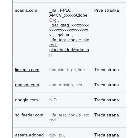
scania.com
_lfa
,
FPLC
,
Prva stranka
AMCV_xxxxxAdobe
Org
,
_gat_gtag_xxxxxxxx
xxxxxxxxxxxxxxxxxx
x
,
_gcl_au
,
_lfa_test_cookie_sto
red
,
placeholderMarketin
g
linkedin.com
bcookie, li_gc, lidc
Treća strana
mmstat.com
cna, atpsida, sca
Treća strana
google.com
NID
Treća strana
sc.lfeeder.com
_lfa_test_cookie_sto
Treća strana
red
assets.adobed
gpv_pu,
Treća strana