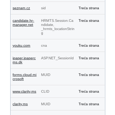
seznam.cz
sid
Treća strana
candidate.hr-
HRMTS.Session.Ca
Treća strana
manager.net
ndidate,
_hrmts_locationStrin
g
youku.com
cna
Treća strana
ipaper.ipaperc
ASP.NET_SessionId
Treća strana
ms.dk
forms.cloud.mi
MUID
Treća strana
crosoft
www.clarity.ms
CLID
Treća strana
clarity.ms
MUID
Treća strana