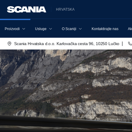
HRVATSKA
Proizvodi
Usluge
O Scaniji
Kontaktirajte nas
Ak
|
Scania Hrvatska d.o.o. Karlovačka cesta 96, 10250 Lučko