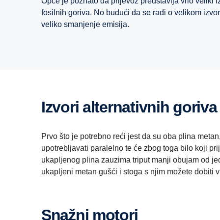
Opće je poznato da prijevoz predstavlja vrlo veliki 
fosilnih goriva. No budući da se radi o velikom izvo
veliko smanjenje emisija.
Izvori alternativnih goriva
Prvo što je potrebno reći jest da su oba plina metan,
upotrebljavati paralelno te će zbog toga bilo koji pr
ukapljenog plina zauzima triput manji obujam od je
ukapljeni metan gušći i stoga s njim možete dobiti
Snažni motori