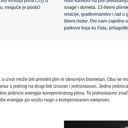
izvor emisija plina CO
iz
Naši kamioni na plin predstavlj
2
ru, moguće je postići
snage i dometa. 13-litreni plins
relacije, građevinarstvo i rad u
litreni motor. Oni nam zajedno
parkove koja su čista, prilagođe
 a izvor može biti prirodni plin ili obnovljivi biometan. Oba se 
ijelaz s jednog na drugi biti izravan i jednostavan. Jedna jedinic
dne jedinice energije komprimiranog plina. To jednostavno znači
 više energije po vozilu nego s komprimiranim metanom.