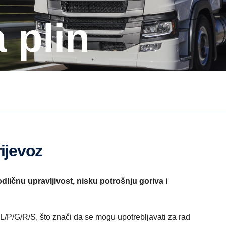
 plin
rijevoz
odličnu upravljivost, nisku potrošnju goriva i
L/P/G/R/S, što znači da se mogu upotrebljavati za rad