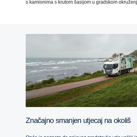
s kamionima s krutom šasijom u gradskom okruženju 
Značajno smanjen utjecaj na okoliš