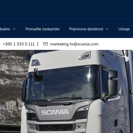
tualno
Pronađite zastupnike
Prijevozna djelatnost
Usluge
|
+385 1 333 0 111
marketing.hr@scania.com