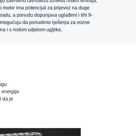
aju savršenu ravnotežu između niskih emisija,
ki motor ima potencijal za prijevoz na duge
 gradu, a ponudu dopunjava uglađeni i tihi 9-
 omogućuju da ponudimo rješenja za vozne
na i s niskim udjelom ugljika.
mogu
a energije
 da je