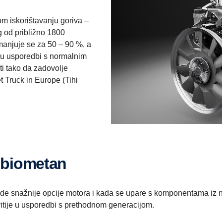
om iskorištavanju goriva –
g od približno 1800
anjuje se za 50 – 90 %, a
” u usporedbi s normalnim
ti tako da zadovolje
t Truck in Europe (Tihi
a biometan
nude snažnije opcije motora i kada se upare s komponentama iz
itije u usporedbi s prethodnom generacijom.