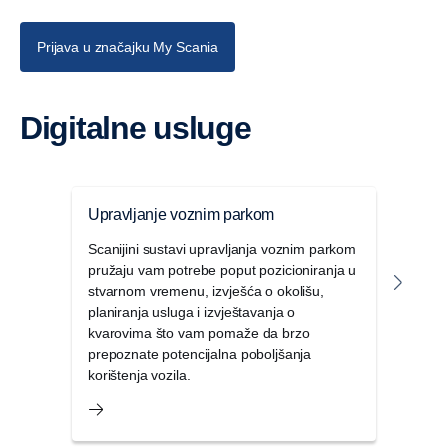
Prijava u značajku My Scania
Digitalne usluge
Upravljanje voznim parkom
Taho
Scanijini sustavi upravljanja voznim parkom
Scan
pružaju vam potrebe poput pozicioniranja u
potpu
stvarnom vremenu, izvješća o okolišu,
upotr
planiranja usluga i izvještavanja o
pojed
kvarovima što vam pomaže da brzo
park
prepoznate potencijalna poboljšanja
korištenja vozila.