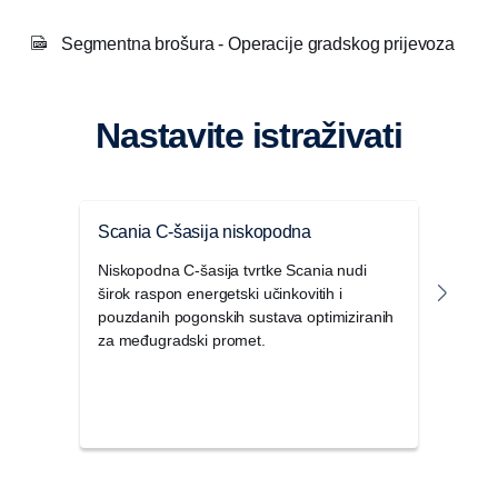
Segmentna brošura - Operacije gradskog prijevoza
Nastavite istraživati
Scania C-šasija niskopodna
Scan
Niskopodna C-šasija tvrtke Scania nudi
Mode
širok raspon energetski učinkovitih i
dizaj
pouzdanih pogonskih sustava optimiziranih
konst
za međugradski promet.
i tem
pouz