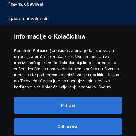
Pravna obavijest
Izjava o privatnosti
Kolačići
Informacije o Kolačićima
Kontaktirajte nas
Koristimo Kolačiće (Cookies) za prilagodbu sadržaja i
oglasa, za pružanje značajki društvenih medija i za
Whistleblowing
analizu našeg prometa. Također, dijelimo informacije o
vašem korištenju naše web stranice s našim društvenim
medijima te partnerima za oglašavanje i analitiku. Klikom
Postavke Kolačića
na 'Prihvaćam' pristajete na davanje suglasnosti za
korištenje svih Kolačića i dijeljenje podataka. Svojim
Kolačićima možete upravljati i klikom na 'Postavke
Kolačića' i odabirom kategorija koje želite prihvatiti. Za
detaljnije objašnjenje o tome kako koristimo Kolačiće,
Prihvati
posjetite naš odjeljak Kolačića koji možete pronaći klikom
na vezu ispod ovog teksta.
Cookie policy
Odbaci sve
© Copyright Scania 2026 Sva prava pridržana.
Scania Hrvatska d.o.o. Karlovačka cesta 96, 10250