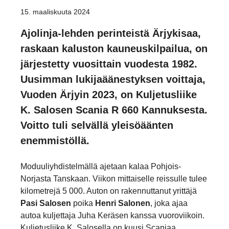
15. maaliskuuta 2024
Ajolinja-lehden perinteistä Ärjykisaa,
raskaan kaluston kauneuskilpailua, on
järjestetty vuosittain vuodesta 1982.
Uusimman lukijaäänestyksen voittaja,
Vuoden Ärjyin 2023, on Kuljetusliike
K. Salosen Scania R 660 Kannuksesta.
Voitto tuli selvällä yleisöäänten
enemmistöllä.
Moduuliyhdistelmällä ajetaan kalaa Pohjois-
Norjasta Tanskaan. Viikon mittaiselle reissulle tulee
kilometrejä 5 000. Auton on rakennuttanut yrittäjä
Pasi Salosen
poika
Henri Salonen
, joka ajaa
autoa kuljettaja Juha Keräsen kanssa vuoroviikoin.
Kuljetusliike K. Salosella on kuusi Scaniaa