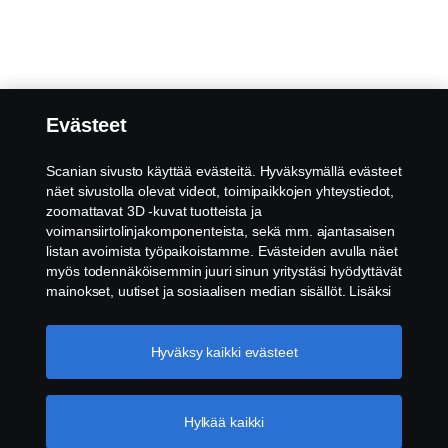
Evästeet
Scanian sivusto käyttää evästeitä. Hyväksymällä evästeet
näet sivustolla olevat videot, toimipaikkojen yhteystiedot,
zoomattavat 3D -kuvat tuotteista ja
voimansiirtolinjakomponenteista, sekä mm. ajantasaisen
listan avoimista työpaikoistamme. Evästeiden avulla näet
myös todennäköisemmin juuri sinun yritystäsi hyödyttävät
mainokset, uutiset ja sosiaalisen median sisällöt. Lisäksi
voimme analysoida verkkosivuliikennettä verkkosivuston
parantamiseksi, kun hyväksyt evästeet. Klikkaamalla
"Hyväksyn evästeet" annat suostumuksesi kaikkien
Hyväksy kaikki evästeet
evästeiden käyttämiseen sekä tiedon jakamiseen. Voit
muuttaa asetuksia klikkaamalla "Evästeiden asetukset" ja
valitsemalla, mitkä kategoriat hyväksyt. Tarkat tiedot
Hylkää kaikki
evästeistä löydät täältä:
Lisätietoja yksityisyydestäsi