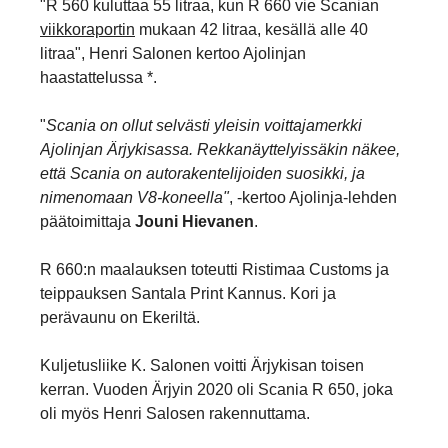
"R 560 kuluttaa 55 litraa, kun R 660 vie Scanian
viikkoraportin
mukaan 42 litraa, kesällä alle 40
litraa", Henri Salonen kertoo Ajolinjan
haastattelussa *.
"
Scania on ollut selvästi yleisin voittajamerkki
Ajolinjan Ärjykisassa. Rekkanäyttelyissäkin näkee,
että Scania on autorakentelijoiden suosikki, ja
nimenomaan V8-koneella"
, -kertoo Ajolinja-lehden
päätoimittaja
Jouni Hievanen
.
R 660:n maalauksen toteutti Ristimaa Customs ja
teippauksen Santala Print Kannus. Kori ja
perävaunu on Ekeriltä.
Kuljetusliike K. Salonen voitti Ärjykisan toisen
kerran. Vuoden Ärjyin 2020 oli Scania R 650, joka
oli myös Henri Salosen rakennuttama.