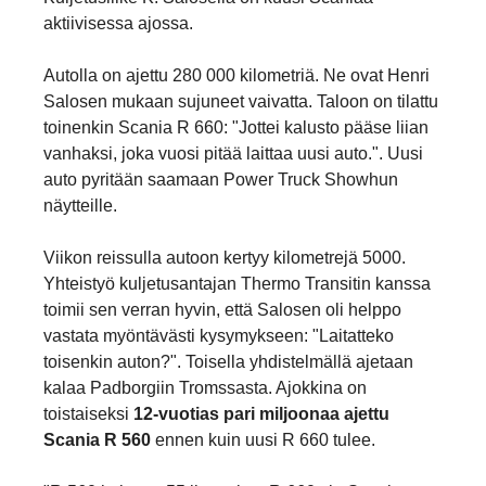
aktiivisessa ajossa.
Autolla on ajettu 280 000 kilometriä. Ne ovat Henri
Salosen mukaan sujuneet vaivatta. Taloon on tilattu
toinenkin Scania R 660: "Jottei kalusto pääse liian
vanhaksi, joka vuosi pitää laittaa uusi auto.". Uusi
auto pyritään saamaan Power Truck Showhun
näytteille.
Viikon reissulla autoon kertyy kilometrejä 5000.
Yhteistyö kuljetusantajan Thermo Transitin kanssa
toimii sen verran hyvin, että Salosen oli helppo
vastata myöntävästi kysymykseen: "Laitatteko
toisenkin auton?". Toisella yhdistelmällä ajetaan
kalaa Padborgiin Tromssasta. Ajokkina on
toistaiseksi
12-vuotias pari miljoonaa ajettu
Scania R 560
ennen kuin uusi R 660 tulee.