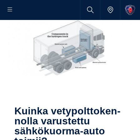
Kuinka vetypolt­to­ken­
nolla varus­tettu
sähkökuorma-​auto