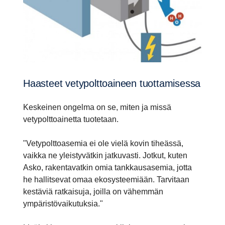
Haasteet vetypolt­toai­neen tuotta­mi­sessa
Keskeinen ongelma on se, miten ja missä
vetypolttoainetta tuotetaan.
"Vetypolttoasemia ei ole vielä kovin tiheässä,
vaikka ne yleistyvätkin jatkuvasti. Jotkut, kuten
Asko, rakentavatkin omia tankkausasemia, jotta
he hallitsevat omaa ekosysteemiään. Tarvitaan
kestäviä ratkaisuja, joilla on vähemmän
ympäristövaikutuksia."