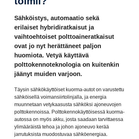
toimii?
Sähköistys, automaatio sekä
erilaiset hybridiratkaisut ja
vaihtoehtoiset polttoaineratkaisut
ovat jo nyt herättäneet paljon
huomiota. Vetyä käyttävä
polttokennoteknologia on kuitenkin
jäänyt muiden varjoon.
Täysin sähkökäyttöiset kuorma-autot on varustettu
sähköisellä voimansiirtolinjalla, ja energia
muunnetaan vetykaasusta sähköksi ajoneuvojen
polttokennoissa. Polttokennokäyttöisessä kuorma-
autossa on myös akku, josta saadaan tarvittaessa
ylimääräistä tehoa ja johon ajoneuvo kerää
jarrutuksista muodostuvaa sähköenergiaa.