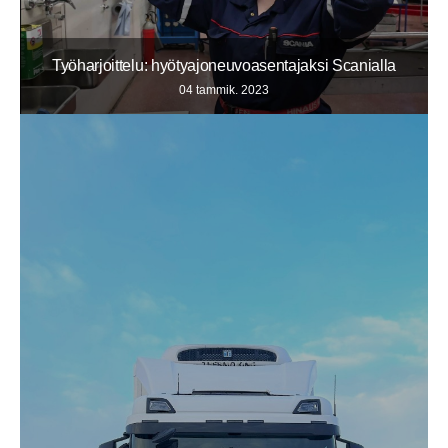
Työharjoittelu: hyötyajoneuvoasentajaksi Scanialla
04 tammik. 2023