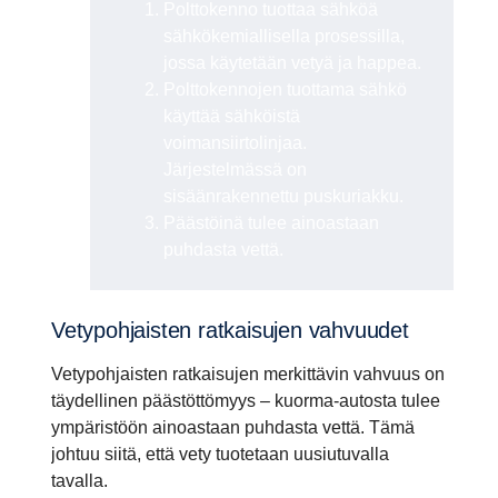
Polttokenno tuottaa sähköä
sähkökemiallisella prosessilla,
jossa käytetään vetyä ja happea.
Polttokennojen tuottama sähkö
käyttää sähköistä
voimansiirtolinjaa.
Järjestelmässä on
sisäänrakennettu puskuriakku.
Päästöinä tulee ainoastaan
puhdasta vettä.
Vetypoh­jaisten ratkai­sujen vahvuudet
Vetypohjaisten ratkaisujen merkittävin vahvuus on
täydellinen päästöttömyys – kuorma-autosta tulee
ympäristöön ainoastaan puhdasta vettä. Tämä
johtuu siitä, että vety tuotetaan uusiutuvalla
tavalla.