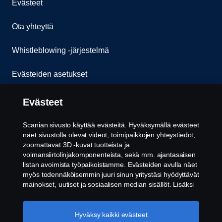
Evästeet
Ota yhteyttä
Whistleblowing -järjestelmä
Evästeiden asetukset
Evästeet
Scanian sivusto käyttää evästeitä. Hyväksymällä evästeet
näet sivustolla olevat videot, toimipaikkojen yhteystiedot,
zoomattavat 3D -kuvat tuotteista ja
voimansiirtolinjakomponenteista, sekä mm. ajantasaisen
© Copyright Scania 2026. Pidätämme oikeuden
listan avoimista työpaikoistamme. Evästeiden avulla näet
muutoksiin. Scania Suomi Oy, Tulkintie 23, 01740
myös todennäköisemmin juuri sinun yritystäsi hyödyttävät
VANTAA. Puh: +358 10 555 010.
mainokset, uutiset ja sosiaalisen median sisällöt. Lisäksi
voimme analysoida verkkosivuliikennettä verkkosivuston
parantamiseksi, kun hyväksyt evästeet. Klikkaamalla
"Hyväksyn evästeet" annat suostumuksesi kaikkien
Hyväksy kaikki evästeet