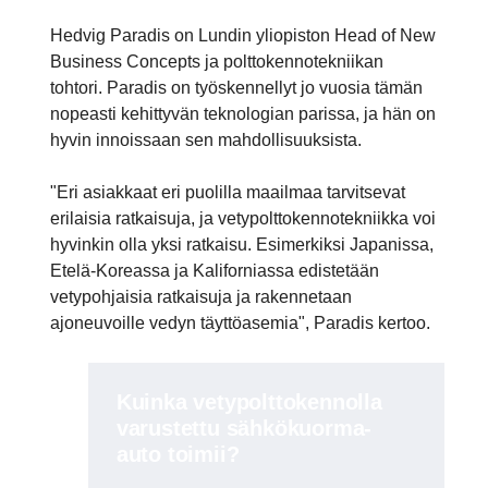
Hedvig Paradis on Lundin yliopiston Head of New
Business Concepts ja polttokennotekniikan
tohtori. Paradis on työskennellyt jo vuosia tämän
nopeasti kehittyvän teknologian parissa, ja hän on
hyvin innoissaan sen mahdollisuuksista.
"Eri asiakkaat eri puolilla maailmaa tarvitsevat
erilaisia ratkaisuja, ja vetypolttokennotekniikka voi
hyvinkin olla yksi ratkaisu. Esimerkiksi Japanissa,
Etelä-Koreassa ja Kaliforniassa edistetään
vetypohjaisia ratkaisuja ja rakennetaan
ajoneuvoille vedyn täyttöasemia", Paradis kertoo.
Kuinka vetypolt­to­ken­nolla
varus­tettu sähkökuorma-​
auto toimii?