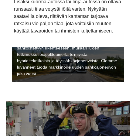
Lisäksi kuorma-autossa tai linja-autossa on oltava
runsaasti tilaa vetysäiliöitä varten. Nykyään
Sähköistäminen
saatavilla oleva, riittävän kantaman tarjoava
Kestävä kehitys on Scanialle tärkeä prioriteetti, ja
ratkaisu vie paljon tilaa, jota voitaisiin muuten
sähköistys on olennainen osa kestävän kehityksen
käyttää tavaroiden tai ihmisten kuljettamiseen.
mukaista liikennettä. Sähköistyminen edistyy kovaa
vauhtia, ja Scanialla on monipuolinen lähestymistapa
sähköistettyyn liikenteeseen, mukaan lukien
tutkimukset biopolttoaineilla toimivista
hybriditekniikoista ja täyssähköajoneuvoista. Olemme
luvanneet tuoda markkinoille uuden sähköajoneuvon
joka vuosi.