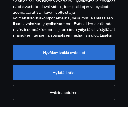
Scanian sivusto käyttää evästeitä. Hyväksymällä evästeet
Evästeet
näet sivustolla olevat videot, toimipaikkojen yhteystiedot,
zoomattavat 3D -kuvat tuotteista ja
Ota yhteyttä
voimansiirtolinjakomponenteista, sekä mm. ajantasaisen
listan avoimista työpaikoistamme. Evästeiden avulla näet
myös todennäköisemmin juuri sinun yritystäsi hyödyttävät
Whistleblowing -järjestelmä
mainokset, uutiset ja sosiaalisen median sisällöt. Lisäksi
voimme analysoida verkkosivuliikennettä verkkosivuston
Evästeiden asetukset
parantamiseksi, kun hyväksyt evästeet. Klikkaamalla
"Hyväksyn evästeet" annat suostumuksesi kaikkien
Hyväksy kaikki evästeet
evästeiden käyttämiseen sekä tiedon jakamiseen. Voit
muuttaa asetuksia klikkaamalla "Evästeiden asetukset" ja
valitsemalla, mitkä kategoriat hyväksyt. Tarkat tiedot
Hylkää kaikki
evästeistä löydät täältä:
Lisätietoja yksityisyydestäsi
© Copyright Scania 2026. Pidätämme oikeuden
Evästeasetukset
muutoksiin. Scania Suomi Oy, Tulkintie 23, 01740
VANTAA. Puh: +358 10 555 010.