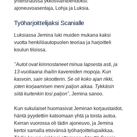
yhteishaussa ykkösvaihtoehdoksi:
ajoneuvoasentaja, Lohja ja Luksia.
Työhar­joit­te­li­jaksi Scanialle
Luksiassa Jemina luki muiden mukana kaksi
vuotta henkilöautopuolen teoriaa ja harjoitteli
koulun tiloissa.
"Autot ovat kiinnostaneet minua lapsesta asti, ja
13-vuotiaana ihailin kavereiden mopoja. Kun
kasvoin, sain skootterin. Se oli koko ajan rikki,
joten korjaamisen meni paljon aikaa. Tykkäsin
siitä kuitenkin tosi paljon"
, Jemina sanoo.
Kun sukulaiset huomasivat Jeminan korjaustaidot,
häntä pyydettiin katsomaan yhtä ja toista autoa.
Kerran vuorossa oli tädin ajoneuvo, ja Jemina
kertoi samalla etsivänsä työharjoittelupaikkaa.