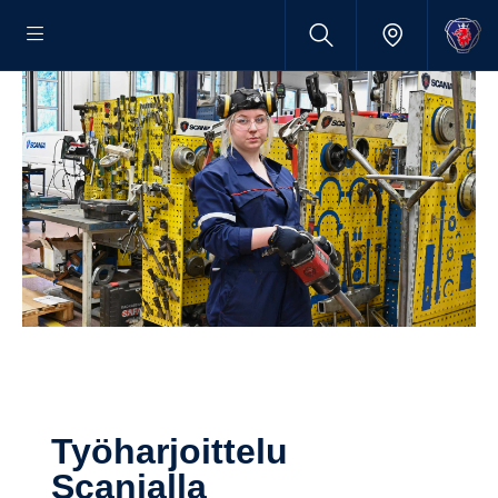
Työhar­joit­telu
Scanialla