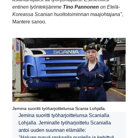
entinen työntekijämme
Tino Pannonen
on Etelä-
Koreassa Scanian huoltotoiminnan maajohtajana"
,
Mantere sanoo.
Jemina suoritti työharjoittelunsa Scania Lohjalla.
Jemina suoritti työharjoittelunsa Scanialla
Lohjalla. Jeminalle työharjoittelu Scanialla
antoi uuden suunnan elämälle:
"Haluan pysyä raskaalla puolella ja kehittyä