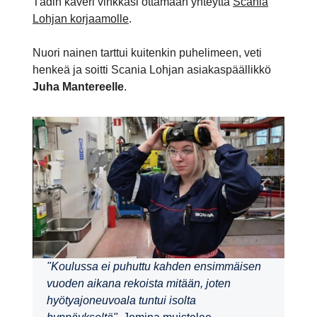
Tädin kaveri vinkkasi ottamaan yhteyttä
Scania
Lohjan korjaamolle
.
Nuori nainen tarttui kuitenkin puhelimeen, veti
henkeä ja soitti Scania Lohjan asiakaspäällikkö
Juha Mantereelle
.
"Koulussa ei puhuttu kahden ensimmäisen
vuoden aikana rekoista mitään, joten
hyötyajoneuvoala tuntui isolta