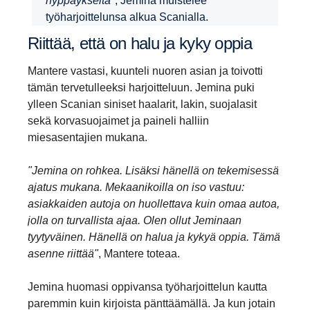
hyppäykseltä"
, Jemina muistelee
työharjoittelunsa alkua Scanialla.
Riittää, että on halu ja kyky oppia
Mantere vastasi, kuunteli nuoren asian ja toivotti
tämän tervetulleeksi harjoitteluun. Jemina puki
ylleen Scanian siniset haalarit, lakin, suojalasit
sekä korvasuojaimet ja paineli halliin
miesasentajien mukana.
"Jemina on rohkea. Lisäksi hänellä on tekemisessä
ajatus mukana. Mekaanikoilla on iso vastuu:
asiakkaiden autoja on huollettava kuin omaa autoa,
jolla on turvallista ajaa. Olen ollut Jeminaan
tyytyväinen. Hänellä on halua ja kykyä oppia. Tämä
asenne riittää"
, Mantere toteaa.
Jemina huomasi oppivansa työharjoittelun kautta
paremmin kuin kirjoista pänttäämällä. Ja kun jotain