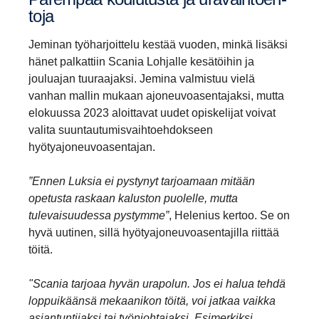
toja
Jeminan työharjoittelu kestää vuoden, minkä lisäksi
hänet palkattiin Scania Lohjalle kesätöihin ja
jouluajan tuuraajaksi. Jemina valmistuu vielä
vanhan mallin mukaan ajoneuvoasentajaksi, mutta
elokuussa 2023 aloittavat uudet opiskelijat voivat
valita suuntautumisvaihtoehdokseen
hyötyajoneuvoasentajan.
”Ennen Luksia ei pystynyt tarjoamaan mitään
opetusta raskaan kaluston puolelle, mutta
tulevaisuudessa pystymme”
, Helenius kertoo. Se on
hyvä uutinen, sillä hyötyajoneuvoasentajilla riittää
töitä.
"Scania tarjoaa hyvän urapolun. Jos ei halua tehdä
loppuikäänsä mekaanikon töitä, voi jatkaa vaikka
asiantuntijaksi tai työnjohtajaksi. Esimerkiksi