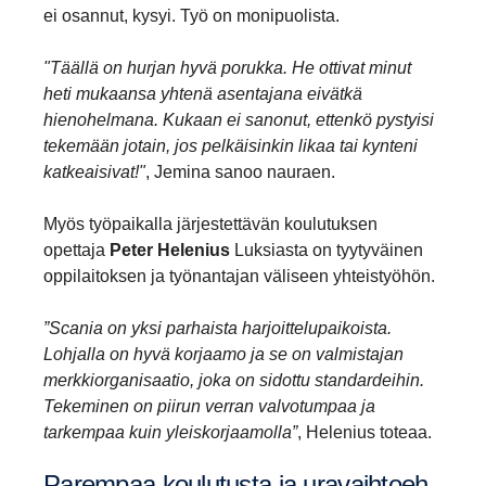
ei osannut, kysyi. Työ on monipuolista.
"Täällä on hurjan hyvä porukka. He ottivat minut
heti mukaansa yhtenä asentajana eivätkä
hienohelmana. Kukaan ei sanonut, ettenkö pystyisi
tekemään jotain, jos pelkäisinkin likaa tai kynteni
katkeaisivat!"
, Jemina sanoo nauraen.
Myös työpaikalla järjestettävän koulutuksen
opettaja
Peter Helenius
Luksiasta on tyytyväinen
oppilaitoksen ja työnantajan väliseen yhteistyöhön.
”Scania on yksi parhaista harjoittelupaikoista.
Lohjalla on hyvä korjaamo ja se on valmistajan
merkkiorganisaatio, joka on sidottu standardeihin.
Tekeminen on piirun verran valvotumpaa ja
tarkempaa kuin yleiskorjaamolla”
, Helenius toteaa.
Parempaa koulu­tusta ja uravaih­toeh­