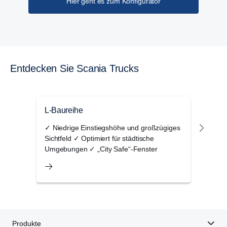
Hier geht es zum Konfigurator
Entdecken Sie Scania Trucks
L-Baureihe
P-Ba
✓ Niedrige Einstiegshöhe und großzügiges
✓ Op
Sichtfeld ✓ Optimiert für städtische
✓ Au
Umgebungen ✓ „City Safe“-Fenster
Effi
Produkte