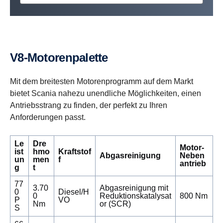
V8-​Motorenpalette
Mit dem breitesten Motorenprogramm auf dem Markt
bietet Scania nahezu unendliche Möglichkeiten, einen
Antriebsstrang zu finden, der perfekt zu Ihren
Anforderungen passt.
Le
Dre
Motor-
ist
hmo
Kraftstof
Abgasreinigung
Neben
un
men
f
antrieb
g
t
77
3.70
Abgasreinigung mit
0
Diesel/H
0
Reduktionskatalysat
800 Nm
P
VO
Nm
or (SCR)
S