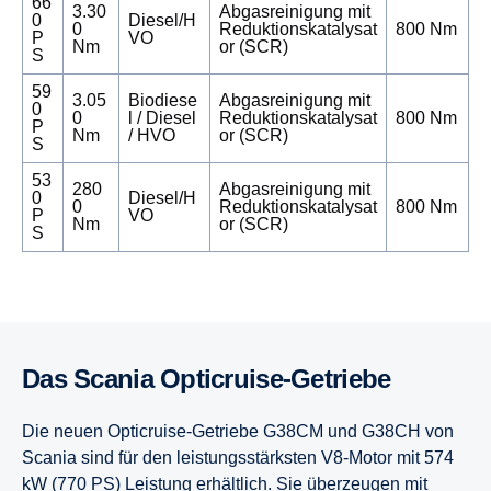
66
3.30
Abgasreinigung mit
0
Diesel/H
0
Reduktionskatalysat
800 Nm
P
VO
Nm
or (SCR)
S
59
3.05
Biodiese
Abgasreinigung mit
0
0
l / Diesel
Reduktionskatalysat
800 Nm
P
Nm
/ HVO
or (SCR)
S
53
280
Abgasreinigung mit
0
Diesel/H
0
Reduktionskatalysat
800 Nm
P
VO
Nm
or (SCR)
S
Das Scania Opticruise-​Getriebe
Die neuen Opticruise-Getriebe G38CM und G38CH von
Scania sind für den leistungsstärksten V8-Motor mit 574
kW (770 PS) Leistung erhältlich. Sie überzeugen mit