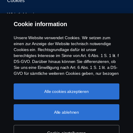
Cookies
Whistleblowing
Cookie information
Kontakt
Unsere Website verwendet Cookies. Wir setzen zum
Newsletter
einen zur Anzeige der Website technisch notwendige
Cookies ein. Rechtsgrundlage dafür ist unser
berechtigtes Interesse im Sinne von Art. 6 Abs. 1 S. 1 lit. f
Scania Cookie Richtlinie
DS-GVO. Darüber hinaus können Sie differenzieren, ob
Sie uns eine Einwilligung nach Art. 6 Abs. 1 S. 1 lit. a DS-
GVO für sämtliche weiteren Cookies geben, nur bezogen
auf bestimmte Cookie-Arten oder gar keine Einwilligung.
Diese Einwilligung ist freiwillig und kann jederzeit mit
Zukunftswirkung widerrufen werden. Unsere Anbieter
Alle cookies akzeptieren
verarbeiten Ihre personenbezogenen Daten auch in den
USA. Eine Datenübermittlung an Unternehmen in den
© Copyright Scania 2026 | Alle Rechte vorbehalten.
USA erfolgt auf der Grundlage eines
Alle ablehnen
Scania Deutschland GmbH, August-Horch-Straße
Angemessenheitsbeschlusses der Europäischen
10, 56070 Koblenz, Tel. +49 261 897 0, Fax +49
Kommission im Sinne von Art. 45 Abs. 3 DS-GVO, worin
261 897 7 203.
festgelegt wurde, dass in den USA ein angemessenes
Schutzniveau vorhanden ist. Informationen über uns