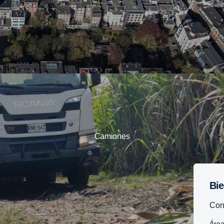
Camiones
B
Con
Áre