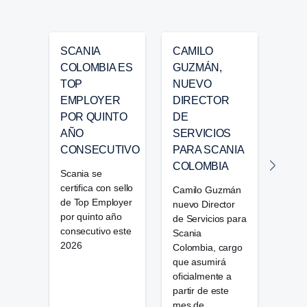
SCANIA
CAMILO
SCA
COLOMBIA ES
GUZMÁN,
ENT
TOP
NUEVO
UNI
EMPLOYER
DIRECTOR
BER
POR QUINTO
DE
DEL
AÑO
SERVICIOS
Scan
CONSECUTIVO
PARA SCANIA
18 b
COLOMBIA
últim
Scania se
a Ber
certifica con sello
Camilo Guzmán
Fonc
de Top Employer
nuevo Director
por quinto año
de Servicios para
consecutivo este
Scania
2026
Colombia, cargo
que asumirá
oficialmente a
partir de este
mes de