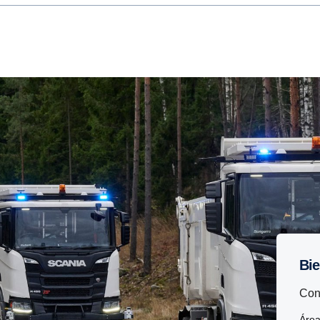
B
Con
Áre