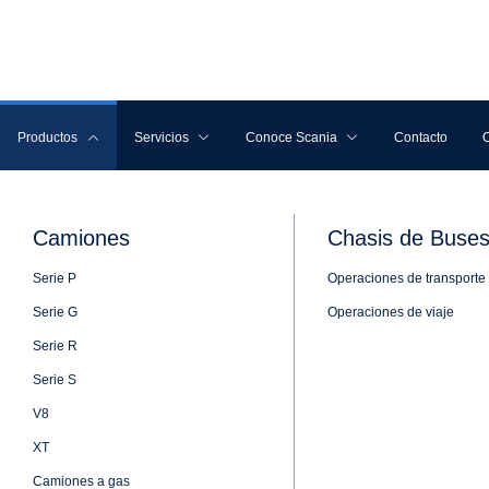
Scania apuesta por la minería
en Colombia 
red en Cundi
nueva sede e
BOGOTÁ, COLOMBIA, 28 DE FEBRERO DE 2025
● La sede estará ubicada en el km 1 vía
conecta varios municipios de Cundinamarc
el departamento de Boyacá.