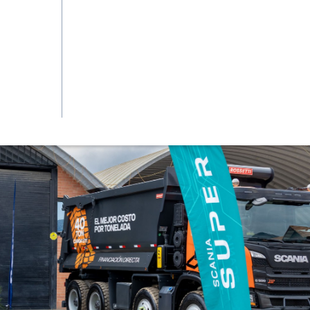
lientes del sector minero, específicamente carbon
su sede número 10 en Colombia