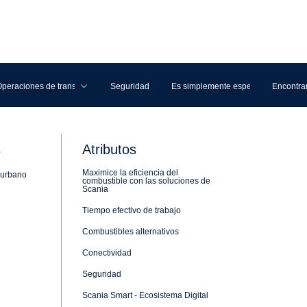
expandiendo su
namarca con
n Ubaté
 Cucunubá – Ubaté, en un importante corredor via
a con dirección a la capital del país y también h