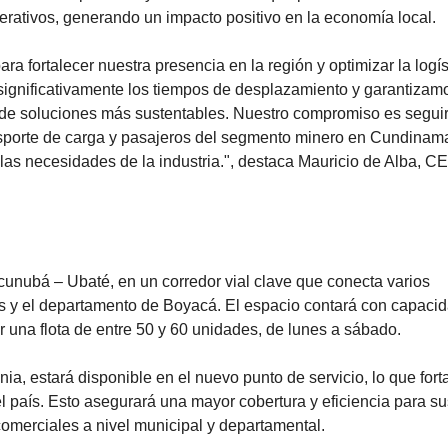
jorar la conectividad del transporte en los principales munici
ento preventivo y correctivo a las unidades que operan en
uerdos de reparación y mantenimiento que permiten a los
perativos, generando un impacto positivo en la economía local.
a fortalecer nuestra presencia en la región y optimizar la logís
significativamente los tiempos de desplazamiento y garantizam
s de soluciones más sustentables. Nuestro compromiso es segui
ansporte de carga y pasajeros del segmento minero en Cundinam
las necesidades de la industria.", destaca Mauricio de Alba, C
ucunubá – Ubaté, en un corredor vial clave que conecta varios
ís y el departamento de Boyacá. El espacio contará con capaci
r una flota de entre 50 y 60 unidades, de lunes a sábado.
nia, estará disponible en el nuevo punto de servicio, lo que fort