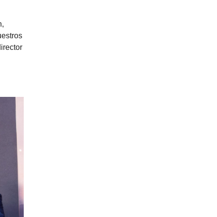
s
n,
uestros
irector