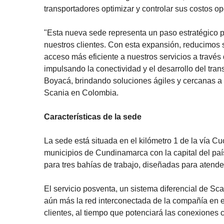
La inauguración de esta sede está diseñada para me
Cundinamarca y Boyacá, proporcionando mantenimi
condiciones de alta exigencia. Además, ofrece ac
transportadores optimizar y controlar sus costos o
"Esta nueva sede representa un paso estratégico par
nuestros clientes. Con esta expansión, reducimos 
acceso más eficiente a nuestros servicios a travé
impulsando la conectividad y el desarrollo del tr
Boyacá, brindando soluciones ágiles y cercanas a 
Scania en Colombia.
Características de la sede
La sede está situada en el kilómetro 1 de la vía C
municipios de Cundinamarca con la capital del pa
para tres bahías de trabajo, diseñadas para atende
El servicio posventa, un sistema diferencial de Sca