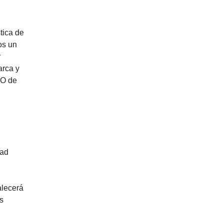
pios de
tica de
os un
r
arca y
EO de
dad
alecerá