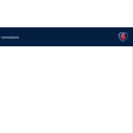
SCANIA COLOMBIA ES TOP
EMPLOYER POR QUINTO AÑO
CONSECUTIVO
CAMILO GUZMÁN, NUEVO
DIRECTOR DE SERVICIOS PARA
l que
SCANIA COLOMBIA
acia