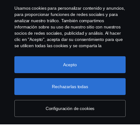
Usamos cookies para personalizar contenido y anuncios,
SISTEMA DE DENUNCIAS
para proporcionar funciones de redes sociales y para
analizar nuestro tráfico. También compartimos
información sobre su uso de nuestro sitio con nuestros
CONFIGURACIÓN DE COOKIES
socios de redes sociales, publicidad y análisis. Al hacer
clic en "Acepto", acepta dar su consentimiento para que
se utilicen todas las cookies y se comparta la
información. También puede administrar sus cookies
haciendo clic en "Configuración de cookies" y
seleccionando las categorías que desea aceptar. Para
Acepto
obtener una explicación más detallada de cómo usamos
las cookies, visite nuestra sección de cookies, que puede
© Copyright Scania 2023 Todos los derechos
encontrar haciendo clic en el enlace debajo de este
Rechazarlas todas
reservados. Scania Colombia S.A.S. - Calle 17 # 68
texto.
Más información
- 24 CP (110931) Bogotá, Colombia. Tel: (57) 601
7487038
Configuración de cookies