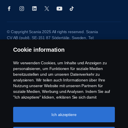
© Copyright Scania 2025 All rights reserved. Scania
CV AB (publ), SE-151 87 Södertälje, Sweden, Tel:
+46-8-55 38 10 00, Fax: +46-8-55 38 10 37.
Cookie information
Wir verwenden Cookies, um Inhalte und Anzeigen zu
personalisieren, um Funktionen für soziale Medien
bereitzustellen und um unseren Datenverkehr zu
analysieren. Wir teilen auch Informationen über Ihre
Nutzung unserer Website mit unseren Partnern für
soziale Medien, Werbung und Analysen. Indem Sie auf
"Ich akzeptiere" klicken, erklären Sie sich damit
einverstanden, dass alle Cookies verwendet und die
Informationen weitergegeben werden. Sie können Ihre
Cookies auch verwalten, indem Sie auf die "Cookie-
Ich akzeptiere
Einstellungen" klicken und die Kategorien auswählen, die
Sie akzeptieren möchten. Für eine detailliertere