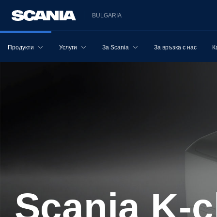
BULGARIA
Продукти
Услуги
За Scania
За връзка с нас
К
Scania K-