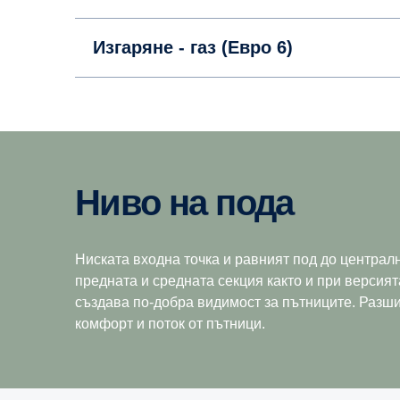
Изгаряне - газ (Евро 6)
Ниво на пода
Ниската входна точка и равният под до централ
предната и средната секция както и при версият
създава по-добра видимост за пътниците. Разш
комфорт и поток от пътници.