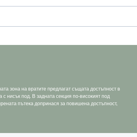
ната зона на вратите предлагат същата достъпност в
а с нисък под. В задната секция по-високият под
ирената пътека допринася за повишена достъпност,