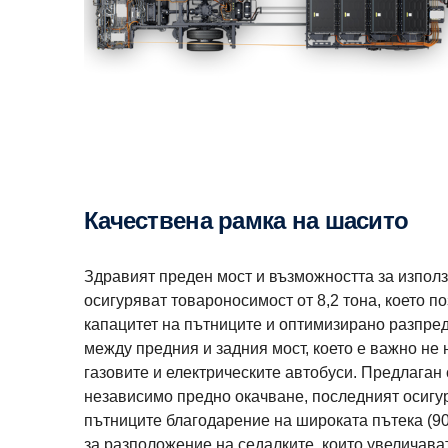
Качествена рамка на шасито
Здравият преден мост и възможността за изпол
осигуряват товароносимост от 8,2 тона, което п
капацитет на пътниците и оптимизирано разпред
между предния и задния мост, което е важно не 
газовите и електрическите автобуси. Предлаган
независимо предно окачване, последният осигу
пътниците благодарение на широката пътека (9
за разположение на седалките, които увеличава