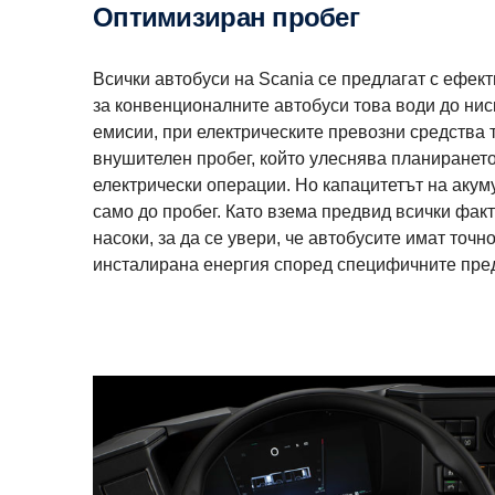
Оптимизиран пробег
Всички автобуси на Scania се предлагат с ефект
за конвенционалните автобуси това води до ниск
емисии, при електрическите превозни средства 
внушителен пробег, който улеснява планирането
електрически операции. Но капацитетът на акум
само до пробег. Като взема предвид всички фак
насоки, за да се увери, че автобусите имат точн
инсталирана енергия според специфичните пред