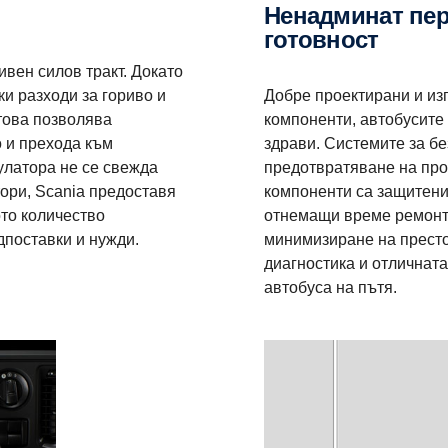
Ненадминат период на експлоатационна
готовност
ивен силов тракт. Докато
и разходи за гориво и
Добре проектирани и из
това позволява
компоненти, автобусите
 и прехода към
здрави. Системите за бе
улатора не се свежда
предотвратяване на про
тори, Scania предоставя
компоненти са защитени 
ото количество
отнемащи време ремонти
поставки и нужди.
минимизиране на престо
диагностика и отличната
автобуса на пътя.