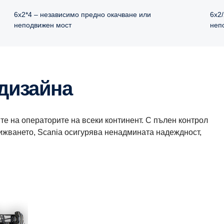
6x2*4 – независимо предно окачване или
6x2
неподвижен мост
неп
 дизайна
ите на операторите на всеки континент. С пълен контрол
ижването, Scania осигурява ненадмината надеждност,