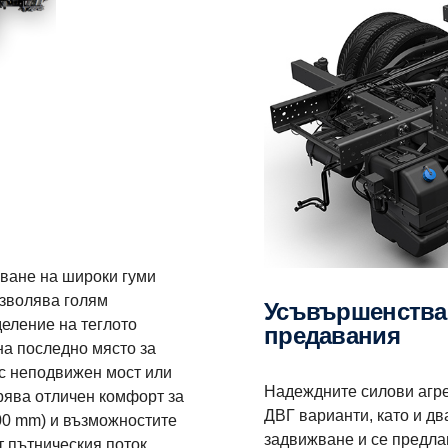
зване на широки гуми
озволява голям
Усъвършенствана технология на силовите
еление на теглото
предавания
на последно място за
 с неподвижен мост или
Надеждните силови агрег
рява отличен комфорт за
ДВГ варианти, като и д
00 mm) и възможностите
задвижване и се предлаг
т пътническия поток,