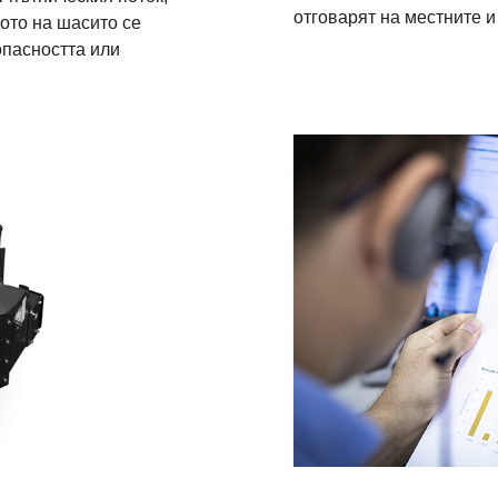
отговарят на местните 
лото на шасито се
опасността или