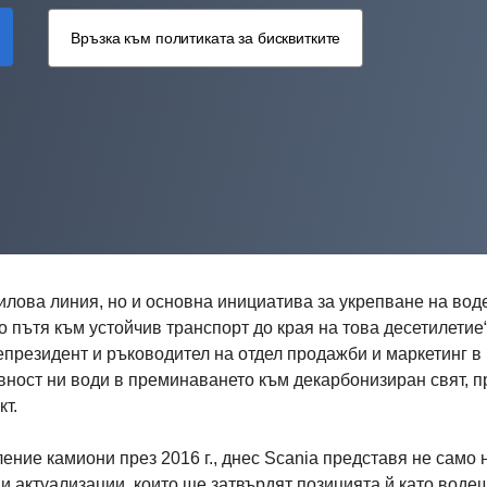
Връзка към политиката за бисквитките
силова линия, но и основна инициатива за укрепване на во
о пътя към устойчив транспорт до края на това десетилетие“
президент и ръководител на отдел продажби и маркетинг в
вност ни води в преминаването към декарбонизиран свят, п
кт.
ение камиони през 2016 г., днес Scania представя не само 
 и актуализации, които ще затвърдят позицията й като воде