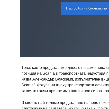
Настройки на бисквитките
Това, което представяме днес, е не само нова 
позиция на Scania в транспортната индустрия п
казва Александър Власкамп, изпълнителен вице
Scania“. Фокуса ни върху транспортната ефекти
за която голям принос има нашия нов силов тра
В своето най-голямо представяне на ново покол
платформа на двигателя, но също така и услуги