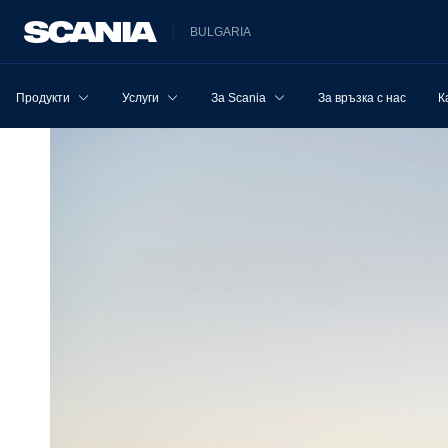
BULGARIA
Продукти
Услуги
За Scania
За връзка с нас
К