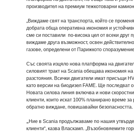
производител на премиум тежкотоварни камион
„Виждаме свят на транспорта, който се променя 
добрата обща оперативна икономия и устойчиво 
сме си поставили по-висока цел от всеки друг 
виждаме друга възможност, освен действително
газове, определени от Парижкото споразумение 
Със своята изцяло нова платформа на двигателя
силовият тракт на Scania обещава икономия на 
разстояния. Всички двигатели имат присъщи HV
като версии на биодизел FAME. Ще последват о
Новата силова линия включва и нови скоростни к
клиенти, които искат 100% планирано време за
обратно виждане, повишавайки безопасността.
„
Ние в Scania продължаваме по нашия утвърде
клиенти“, казва Власкамп. „Възобновяемите го