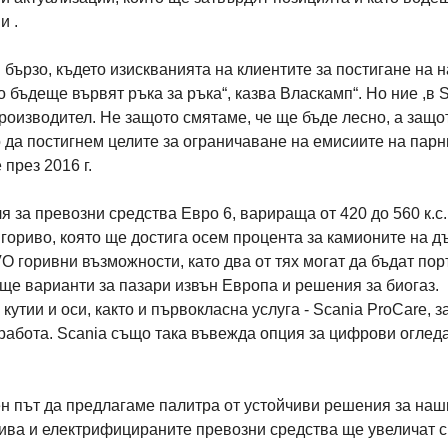
и .
бързо, където изискванията на клиентите за постигане на н
бъдеще вървят ръка за ръка“, казва Власкамп“. Но ние ,в 
производител. Не защото смятаме, че ще бъде лесно, а защо
 да постигнем целите за ограничаване на емисиите на пар
през 2016 г.
 за превозни средства Евро 6, варираща от 420 до 560 к.с.
гориво, която ще достига осем процента за камионите на д
O горивни възможности, като два от тях могат да бъдат по
ще варианти за пазари извън Европа и решения за биогаз.
утии и оси, както и първокласна услуга - Scania ProCare, з
 работа. Scania също така въвежда опция за цифрови оглед
н път да предлагаме палитра от устойчиви решения за наш
рива и електрифицираните превозни средства ще увеличат 