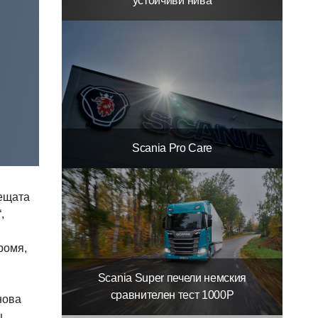
устойчиви нива
Scania Pro Care
дещата
,
ромя,
Scania Super печели немския
сравнителен тест 1000P
нова
щ