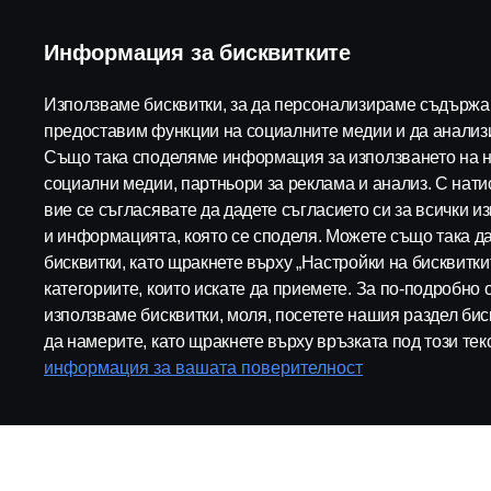
Пакети и характеристики
Части и акс
Информация за бисквитките
Дигитални у
Използваме бисквитки, за да персонализираме съдържан
предоставим функции на социалните медии и да анализ
Също така споделяме информация за използването на н
социални медии, партньори за реклама и анализ. С нати
Scania in Your Region:
Bulgaria
вие се съгласявате да дадете съгласието си за всички и
и информацията, която се споделя. Можете също така д
бисквитки, като щракнете върху „Настройки на бисквитки
категориите, които искате да приемете. За по-подробно 
използваме бисквитки, моля, посетете нашия раздел бис
Правна информация
Уведомление за поверителност
да намерите, като щракнете върху връзката под този тек
информация за вашата поверителност
© Copyright Scania 2026 Всички права запазени. Скания Бълга