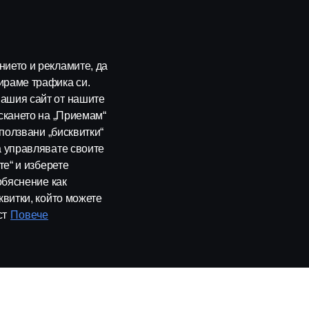
есоари
Устойчивост в Scania
слуги
Scania Lifestyle webshop
ието и рекламите, да
ираме трафика си.
ашия сайт от нашите
скането на „Приемам“
зползвани „бисквитки“
а управлявате своите
те“ и изберете
обяснение как
квитки, който можете
Контакти
Whistleblowing
Бюлетин
Политика за бисквитки
ст
Повече
рия ЕООД, 1186 София, с. Герман, ул. Манастирска воденица №5, Тел