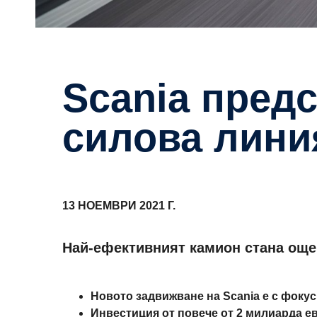
Scania представя изцяло нова
силова лини
13 НОЕМВРИ 2021 Г.
Най-ефективният камион стана още
Новото задвижване на Scania е с фокус
Инвестиция от повече от 2 милиарда ев