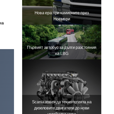
Нова ера при камионите през
Ноември
на
Първият автобус за дълги разстояния
на LBG
Scania извежда технологията на
дизеловите двигатели до нови