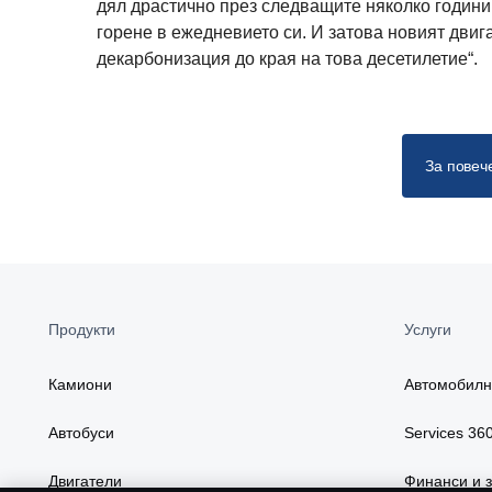
дял драстично през следващите няколко години,
горене в ежедневието си. И затова новият двиг
декарбонизация до края на това десетилетие“.
За повеч
Продукти
Услуги
Камиони
Автомобилн
Автобуси
Services 36
Двигатели
Финанси и 