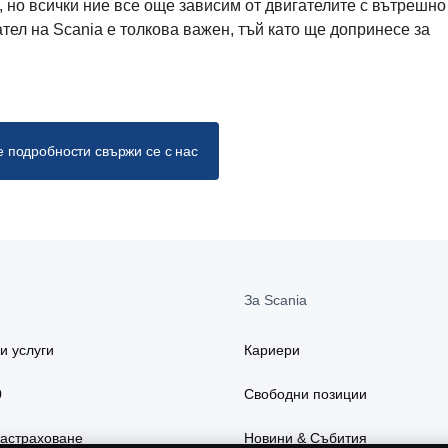
 но всички ние все още зависим от двигателите с вътрешно
ател на Scania е толкова важен, тъй като ще допринесе за
е подробности свържи се с нас
За Scania
и услуги
Кариери
0
Свободни позиции
застраховане
Новини & Събития