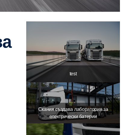
test
Скания създава лаборатория за
електрически батерии