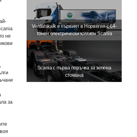
ай-
Verdalskalk е първият в Норвегия с 64-
Scania
тонен електрически камион Scania
то не
никови
,
Scania с първа поръчка за зелена
ълги
стомана
ръчани
а
ала за
ите
своя