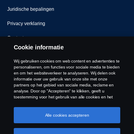
Juridische bepalingen
Privacy verklaring
Contact
Cookie informatie
Klokkenluiden
Wij gebruiken cookies om web content en advertenties te
Cookiebeleid
personaliseren, om functies voor sociale media te bieden
en om het websiteverkeer te analyseren. Wij delen ook
informatie over uw gebruik van onze site met onze
Cookies
partners op het gebied van sociale media, reclame en
analyse. Door op "Accepteren" te klikken, geeft u
toestemming voor het gebruik van alle cookies en het
delen van informatie. U kunt uw cookies ook beheren
door op "Cookie Instellingen" te klikken en de
categorieën te selecteren die u wilt accepteren. Voor een
Alle cookies accepteren
meer gedetailleerde uitleg over hoe wij cookies
gebruiken, verwijzen wij u naar onze cookies pagina, die
© Copyright Scania 2026 Alle Rechten
u kunt vinden door op de link onder deze tekst te