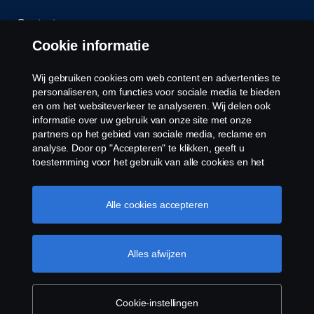
Contact
Cookie informatie
Klokkenluiden
Wij gebruiken cookies om web content en advertenties te
Cookiebeleid
personaliseren, om functies voor sociale media te bieden
en om het websiteverkeer te analyseren. Wij delen ook
informatie over uw gebruik van onze site met onze
Cookies
partners op het gebied van sociale media, reclame en
analyse. Door op "Accepteren" te klikken, geeft u
toestemming voor het gebruik van alle cookies en het
delen van informatie. U kunt uw cookies ook beheren
door op "Cookie Instellingen" te klikken en de
categorieën te selecteren die u wilt accepteren. Voor een
Alle cookies accepteren
meer gedetailleerde uitleg over hoe wij cookies
gebruiken, verwijzen wij u naar onze cookies pagina, die
© Copyright Scania 2026 Alle Rechten
u kunt vinden door op de link onder deze tekst te
Alles afwijzen
Voorbehouden. Scania Belgium ,A.Van Osslaan 1
klikken.
Cookie beleid
bus b28, 1120 Neder-Over-Heembeek, Tel. 02/264
02 11
Cookie-instellingen