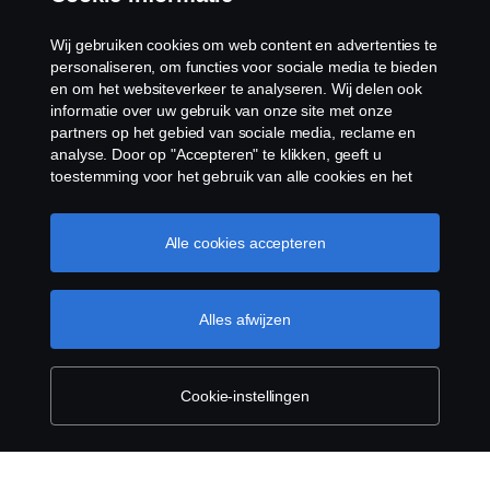
Klokkenluiden
Wij gebruiken cookies om web content en advertenties te
Cookiebeleid
personaliseren, om functies voor sociale media te bieden
en om het websiteverkeer te analyseren. Wij delen ook
informatie over uw gebruik van onze site met onze
Cookies
partners op het gebied van sociale media, reclame en
analyse. Door op "Accepteren" te klikken, geeft u
toestemming voor het gebruik van alle cookies en het
delen van informatie. U kunt uw cookies ook beheren
door op "Cookie Instellingen" te klikken en de
categorieën te selecteren die u wilt accepteren. Voor een
Alle cookies accepteren
meer gedetailleerde uitleg over hoe wij cookies
gebruiken, verwijzen wij u naar onze cookies pagina, die
© Copyright Scania 2026 Alle Rechten
u kunt vinden door op de link onder deze tekst te
Alles afwijzen
Voorbehouden. Scania Belgium ,A.Van Osslaan 1
klikken.
Cookie beleid
bus b28, 1120 Neder-Over-Heembeek, Tel. 02/264
02 11
Cookie-instellingen