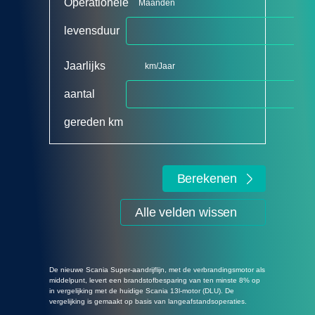
Operationele
Maanden
levensduur
Jaarlijks
km/Jaar
aantal
gereden km
Berekenen
Alle velden wissen
De nieuwe Scania Super-aandrijflijn, met de verbrandingsmotor als
middelpunt, levert een brandstofbesparing van ten minste 8% op
in vergelijking met de huidige Scania 13l-motor (DLU). De
vergelijking is gemaakt op basis van langeafstandsoperaties.