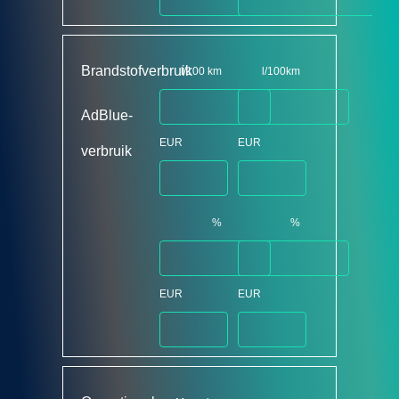
Brandstofverbruik
l/100 km
l/100km
AdBlue-
EUR
EUR
verbruik
%
%
EUR
EUR