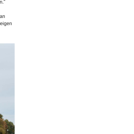
n."
van
 eigen