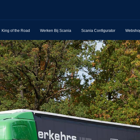
King of the Road
Werken Bij Scania
Scania Configurator
Websho