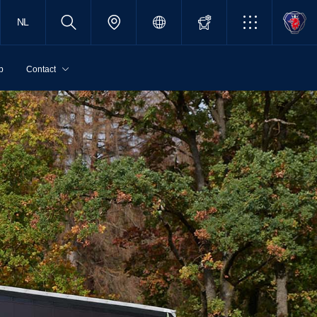
NL
p
Contact