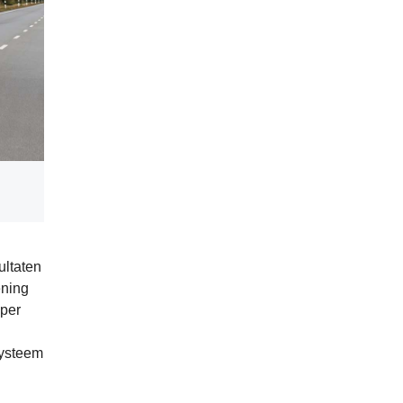
ultaten
ening
 per
systeem