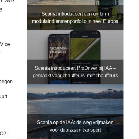
en van
e
Scania introduceert een uniform
modulair dienstenportfolio in heel Europa
 Vice
e
Scania introduceert ProDriver bij IAA –
gemaakt voor chauffeurs, met chauffeurs
 begon
uurt
Scania op de IAA: de weg vrijmaken
voor duurzaam transport
CO2-