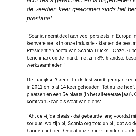
acht tests gewonnen en is uitgeroepen to
de veertien keer gewonnen sinds het be
prestatie!
"Scania neemt deel aan veel perstests in Europa, 
kernvereiste is in onze industrie - klanten de best 
President en hoofd van Scania Trucks. "Onze Super
benchmark op de markt, met zijn 8% brandstofbespa
werkzaamheden."
De jaarlijkse ‘Green Truck’ test wordt georganisee
in 2011 en is al 14 keer gehouden. Tot nu toe heef
plaatsen en een 5e plaats (in het allereerste jaar
komt van Scania's staat van dienst.
"Ah, de vijfde plaats - dat gebeurde lang voordat 
serieus, we zijn bij Scania erg trots en blij dat we 
handen hebben. Omdat onze trucks minder brandsto