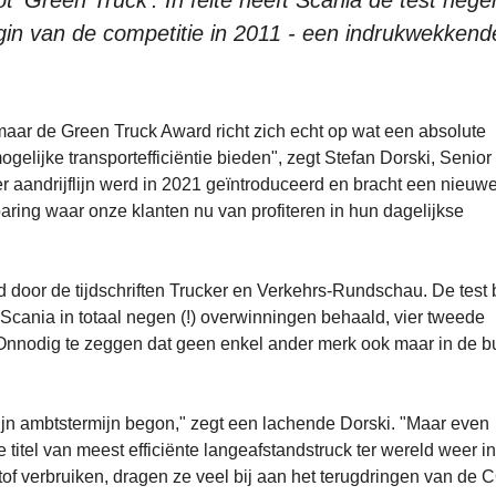
t 'Green Truck'. In feite heeft Scania de test neg
gin van de competitie in 2011 - een indrukwekkend
maar de Green Truck Award richt zich echt op wat een absolute
mogelijke transportefficiëntie bieden", zegt Stefan Dorski, Senior
 aandrijflijn werd in 2021 geïntroduceerd en bracht een nieuw
ring waar onze klanten nu van profiteren in hun dagelijkse
rd door de tijdschriften Trucker en Verkehrs-Rundschau. De test
t Scania in totaal negen (!) overwinningen behaald, vier tweede
). Onnodig te zeggen dat geen enkel ander merk ook maar in de b
mijn ambtstermijn begon," zegt een lachende Dorski. "Maar even
de titel van meest efficiënte langeafstandstruck ter wereld weer in
f verbruiken, dragen ze veel bij aan het terugdringen van de 