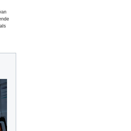
 van
mende
als