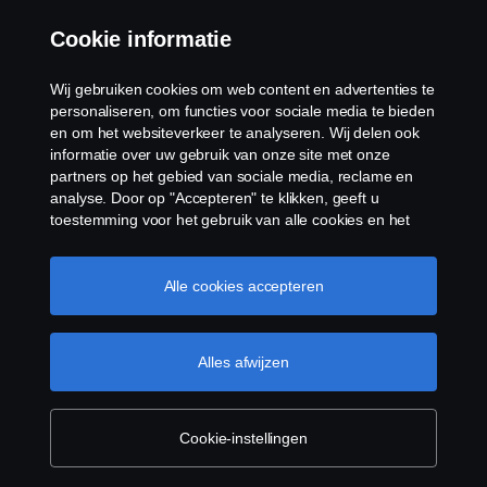
Cookie informatie
Wij gebruiken cookies om web content en advertenties te
personaliseren, om functies voor sociale media te bieden
en om het websiteverkeer te analyseren. Wij delen ook
informatie over uw gebruik van onze site met onze
partners op het gebied van sociale media, reclame en
analyse. Door op "Accepteren" te klikken, geeft u
toestemming voor het gebruik van alle cookies en het
delen van informatie. U kunt uw cookies ook beheren
door op "Cookie Instellingen" te klikken en de
categorieën te selecteren die u wilt accepteren. Voor een
Alle cookies accepteren
meer gedetailleerde uitleg over hoe wij cookies
gebruiken, verwijzen wij u naar onze cookies pagina, die
u kunt vinden door op de link onder deze tekst te
Alles afwijzen
klikken.
Cookie beleid
Cookie-instellingen