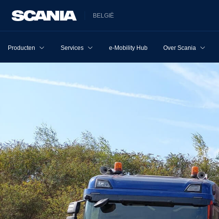
BELGIË
Producten
Services
e-Mobility Hub
Over Scania