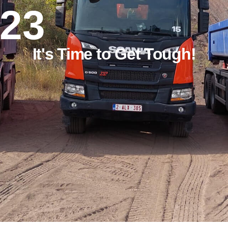
023
It's Time to Get Tough!