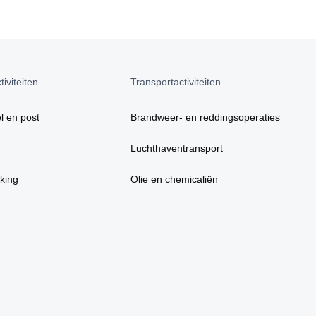
iviteiten
Transportactiviteiten
l en post
Brandweer- en reddingsoperaties
Luchthaventransport
king
Olie en chemicaliën