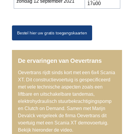
zondag 12 september 2021
17u00
Bestel hier uw gratis toegangskaarten
De ervaringen van Oevertrans
Oevertrans rijdt sinds kort met een 6x4 Scania
XT. Dit constructievoertuig is gespecificeerd
met vele technische aspecten zoals een
liftbare en uitschakelbare tandemas,
elektrohydraulisch stuurbekrachtigingspomp
en Clutch on Demand. Samen met Marijn
Devalck vergeleek de firma Oevertrans dit
voertuig met een Scania XT demovoertuig.
Bekijk hieronder de video.