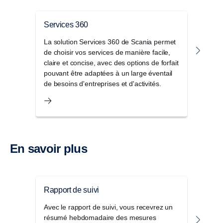
Services 360
Serv
La solution Services 360 de Scania permet
Optim
de choisir vos services de manière facile,
Servi
claire et concise, avec des options de forfait
et r
pouvant être adaptées à un large éventail
criti
de besoins d'entreprises et d'activités.
En savoir plus
Rapport de suivi
Pack
Avec le rapport de suivi, vous recevrez un
Le P
résumé hebdomadaire des mesures
d'of