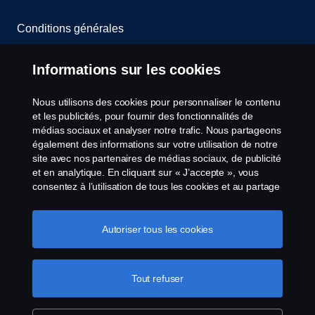
Conditions générales
Contactez-nous
Informations sur les cookies
Le système de lancement d'alerte
Nous utilisons des cookies pour personnaliser le contenu
et les publicités, pour fournir des fonctionnalités de
Politique de cookies
médias sociaux et analyser notre trafic. Nous partageons
également des informations sur votre utilisation de notre
site avec nos partenaires de médias sociaux, de publicité
Paramètres des cookies
et en analytique. En cliquant sur « J’accepte », vous
consentez à l’utilisation de tous les cookies et au partage
des informations. Vous pouvez également gérer vos
cookies en cliquant sur « Paramètres des cookies » et en
sélectionnant les catégories que vous souhaitez
Autoriser tous les cookies
accepter. Pour une explication plus détaillée de la façon
dont nous utilisons les cookies, veuillez visiter notre
section cookies, que vous pouvez trouver en cliquant sur
Tout refuser
© Copyright Scania 2026 All Rights Reserved.
le lien sous ce texte.
Pour en savoir plus sur la
Scania Belgium, A.Van Osslaan 1 bus b28, 1120
protection de votre vie privée
Neder-Over-Heembeek, Tel. 02/264 02 11