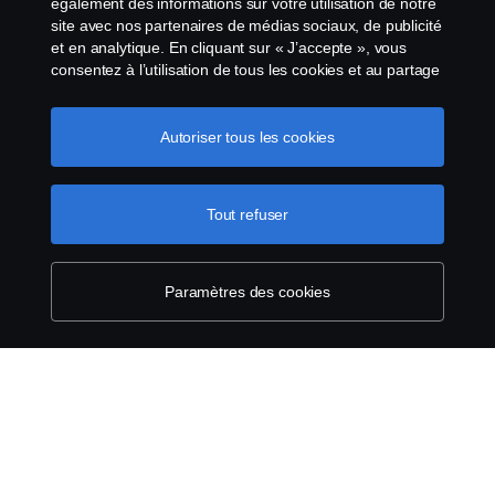
également des informations sur votre utilisation de notre
site avec nos partenaires de médias sociaux, de publicité
Conditions générales
et en analytique. En cliquant sur « J’accepte », vous
consentez à l’utilisation de tous les cookies et au partage
Contactez-nous
des informations. Vous pouvez également gérer vos
cookies en cliquant sur « Paramètres des cookies » et en
sélectionnant les catégories que vous souhaitez
Autoriser tous les cookies
Le système de lancement d'alerte
accepter. Pour une explication plus détaillée de la façon
dont nous utilisons les cookies, veuillez visiter notre
Politique de cookies
section cookies, que vous pouvez trouver en cliquant sur
Tout refuser
le lien sous ce texte.
Pour en savoir plus sur la
Paramètres des cookies
protection de votre vie privée
Paramètres des cookies
© Copyright Scania 2026 All Rights Reserved.
Scania Belgium, A.Van Osslaan 1 bus b28, 1120
Neder-Over-Heembeek, Tel. 02/264 02 11