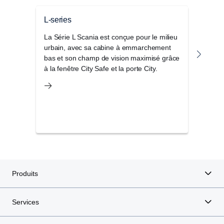
L-series
Séri
La Série L Scania est conçue pour le milieu
Le S
urbain, avec sa cabine à emmarchement
de ca
bas et son champ de vision maximisé grâce
les a
à la fenêtre City Safe et la porte City.
parfa
d’aut
Produits
Services