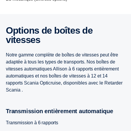
7 litres
9 litres
13 litres
13 litres
Options de boîtes de
9 litres
7 litres
9 litres
9 litres
vitesses
BGC / GNC 9 litres
Super 11
Super 11
Notre gamme complète de boîtes de vitesses peut être
adaptée à tous les types de transports. Nos boîtes de
vitesses automatiques Allison à 6 rapports entièrement
Super 11
automatiques et nos boîtes de vitesses à 12 et 14
rapports Scania Opticruise, disponibles avec le Retarder
Scania .
Transmission entièrement automatique
Transmission à 6 rapports