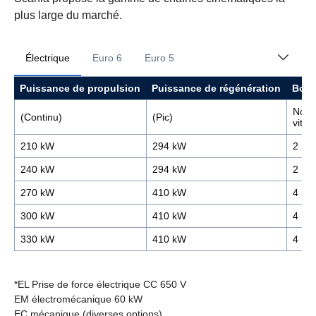
plus large du marché.
Électrique
Euro 6
Euro 5
Puissance de propulsion
Puissance de régénération
Boît
Nomb
(Continu)
(Pic)
vites
210 kW
294 kW
2
240 kW
294 kW
2
270 kW
410 kW
4
300 kW
410 kW
4
330 kW
410 kW
4
*EL Prise de force électrique CC 650 V
EM électromécanique 60 kW
EC mécanique (diverses options)