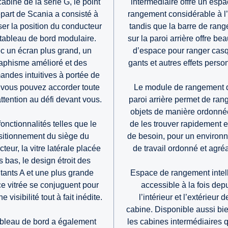
cabine de la série G, le point
intermédiaire offre un esp
part de Scania a consisté à
rangement considérable à l’
ser la position du conducteur
tandis que la barre de ran
 tableau de bord modulaire.
sur la paroi arrière offre b
c un écran plus grand, un
d’espace pour ranger cas
aphisme amélioré et des
gants et autres effets perso
ndes intuitives à portée de
 vous pouvez accorder toute
Le module de rangement d
attention au défi devant vous.
paroi arrière permet de rang
objets de manière ordonné
onctionnalités telles que le
de les trouver rapidement 
sitionnement du siège du
de besoin, pour un environ
teur, la vitre latérale placée
de travail ordonné et agré
s bas, le design étroit des
ants A et une plus grande
Espace de rangement intel
ce vitrée se conjuguent pour
accessible à la fois dep
ne visibilité tout à fait inédite.
l’intérieur et l’extérieur d
cabine. Disponible aussi bi
ableau de bord a également
les cabines intermédiaires 