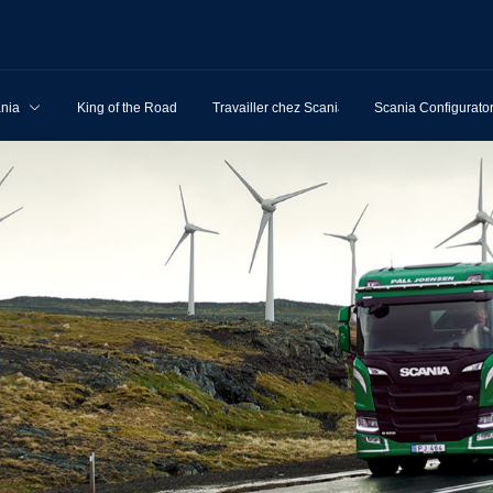
ania
King of the Road
Travailler chez Scania
Scania Configurato