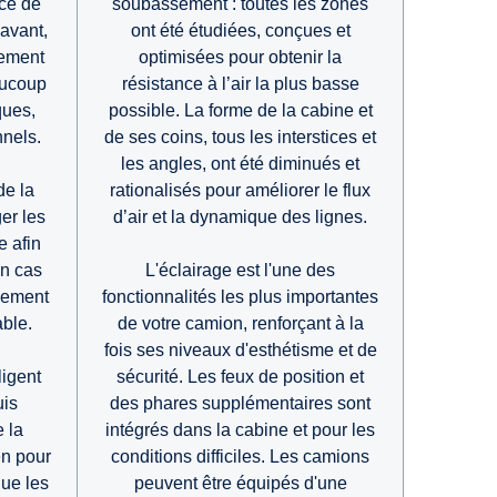
soubassement : toutes les zones
ace de
ont été étudiées, conçues et
avant,
optimisées pour obtenir la
gement
résistance à l’air la plus basse
eaucoup
possible. La forme de la cabine et
ques,
de ses coins, tous les interstices et
nnels.
les angles, ont été diminués et
rationalisés pour améliorer le flux
e la
d’air et la dynamique des lignes.
er les
e afin
L'éclairage est l'une des
en cas
fonctionnalités les plus importantes
nement
de votre camion, renforçant à la
able.
fois ses niveaux d'esthétisme et de
sécurité. Les feux de position et
ligent
des phares supplémentaires sont
uis
intégrés dans la cabine et pour les
e la
conditions difficiles. Les camions
en pour
peuvent être équipés d'une
que les