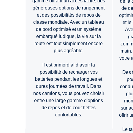
gamme offrant un accès facile, des
de la 
généreuses options de rangement
de dé
et des possibilités de repos de
optimi
classe mondiale. Avec un tableau
et le
de bord optimisé et un système
Ave
embarqué ludique, la vie sur la
gr
route est tout simplement encore
comma
plus agréable.
main,
votre 
Il est primordial d’avoir la
possibilité de recharger vos
Des f
batteries pendant les longues et
po
dures journées de travail. Dans
conduc
nos camions, vous pouvez choisir
plu
entre une large gamme d'options
mont
de repos et de couchettes
surfa
confortables.
offrir u
Le t