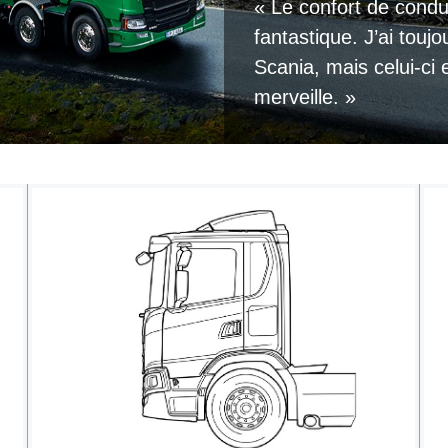
« Le confort de condu
fantastique. J’ai touj
Scania, mais celui-ci 
merveille. »