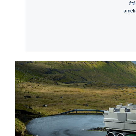
été
amélio