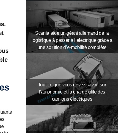
es.
et
Scania aide un géant allemand de la
logistique à passer à l’électrique grâce à
une solution d’e-mobilité complète
ous
ble
Tout ce que vous devez savoir sur
l’autonomie et la charge utile des
camions électriques
luants
ces
ue