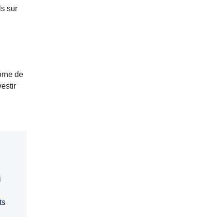
ls sur
orne de
estir
i
ts