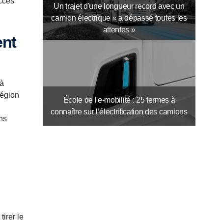
ccès
Un trajet d'une longueur record avec un
camion électrique « a dépassé toutes les
attentes »
 à
Région
École de l'e-mobilité : 25 termes à
connaître sur l’électrification des camions
ns
irer le