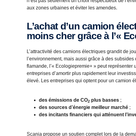
n’est pas seulement un choix respectueux de l’env
aux zones urbaines et éviter les amendes.
L’achat d’un camion électrique en Région flamande devient
moins cher grâce à l’« E
L’attractivité des camions électriques grandit de jo
l’environnement, mais aussi grâce à des subsides 
flamande, l’« Ecologiepremie+ » peut représenter un
entreprises d’amortir plus rapidement leur investi
élevé. Les entreprises qui optent pour un camion é
des émissions de CO
plus basses
;
2
des sources d’énergie meilleur marché
;
des incitants financiers qui atténuent l’inv
Scania propose un soutien complet lors de la deman