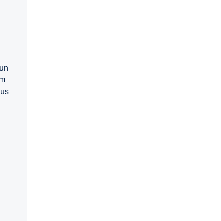
’un
um
lus