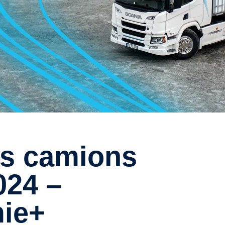
024 –
ie+