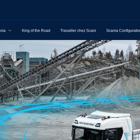
ania
King of the Road
Travailler chez Scania
Scania Configurato