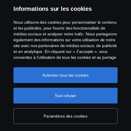
Informations sur les cookies
Nous utilisons des cookies pour personnaliser le contenu
et les publicités, pour fournir des fonctionnalités de
médias sociaux et analyser notre trafic. Nous partageons
également des informations sur votre utilisation de notre
site avec nos partenaires de médias sociaux, de publicité
et en analytique. En cliquant sur « J’accepte », vous
consentez à l’utilisation de tous les cookies et au partage
Un trajet d'une longueur record avec un camion
des informations. Vous pouvez également gérer vos
électrique « a dépassé toutes les attentes »
cookies en cliquant sur « Paramètres des cookies » et en
sélectionnant les catégories que vous souhaitez
Autoriser tous les cookies
accepter. Pour une explication plus détaillée de la façon
dont nous utilisons les cookies, veuillez visiter notre
section cookies, que vous pouvez trouver en cliquant sur
Tout refuser
le lien sous ce texte.
Pour en savoir plus sur la
protection de votre vie privée
Paramètres des cookies
École de l'e-mobilité : 25 termes à connaître sur