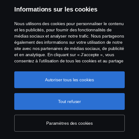
Informations sur les cookies
4. Où sont fabriquées les
batteries Scania ?
Nous utilisons des cookies pour personnaliser le contenu
et les publicités, pour fournir des fonctionnalités de
médias sociaux et analyser notre trafic. Nous partageons
5. Pour quels secteurs les
également des informations sur votre utilisation de notre
batteries industrielles Scania
site avec nos partenaires de médias sociaux, de publicité
sont-elles adaptées ?
et en analytique. En cliquant sur « J’accepte », vous
consentez à l’utilisation de tous les cookies et au partage
des informations. Vous pouvez également gérer vos
cookies en cliquant sur « Paramètres des cookies » et en
Lire plus d'articles
sélectionnant les catégories que vous souhaitez
Autoriser tous les cookies
accepter. Pour une explication plus détaillée de la façon
dont nous utilisons les cookies, veuillez visiter notre
section cookies, que vous pouvez trouver en cliquant sur
En savoir plus
Tout refuser
le lien sous ce texte.
Pour en savoir plus sur la
protection de votre vie privée
Paramètres des cookies