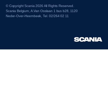
© Copyright Scania 2026 All Rights Reserved.
Scania Belgium, A.Van Osslaan 1 bus b28, 1120
Neder-Over-Heembeek, Tel. 02/264 02 11