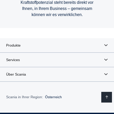
Kraftstoffpotenzial steht bereits direkt vor
Ihnen, in Ihrem Business – gemeinsam
Eine Lkw-Ladung an Effizienz und Awards
Scania Super ist Green Truck 2022
Sicherheitssysteme für die Zukunft
Rettungs- und Bergungsdienste
Erneuerbare Kraftstoffe
Verkehrssicherheit
Kraftstoffeffizienz
Elektromobilität
Betriebszeit
Vernetzung
können wir es verwirklichen.
Produkte
Services
Über Scania
Scania in Ihrer Region:
Österreich