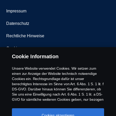
Impressum
Datenschutz
Rechtliche Hinweise
Cookies
Cookie Information
Kontakt
Unsere Website verwendet Cookies. Wir setzen zum
Whistleblowing
einen zur Anzeige der Website technisch notwendige
Cookies ein. Rechtsgrundlage dafür ist unser
berechtigtes Interesse im Sinne von Art. 6 Abs. 1 S. 1 lit. f
Scania Cookie Richtlinie
DS-GVO. Darüber hinaus können Sie differenzieren, ob
Sie uns eine Einwilligung nach Art. 6 Abs. 1 S. 1 lit. a DS-
GVO für sämtliche weiteren Cookies geben, nur bezogen
auf bestimmte Cookie-Arten oder gar keine Einwilligung.
Diese Einwilligung ist freiwillig und kann jederzeit mit
Zukunftswirkung widerrufen werden. Unsere Anbieter
Cookies akzeptieren