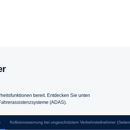
rheitsfunktionen bereit. Entdecken Sie unten
n Fahrerassistenzsysteme (ADAS).
)
Kollisionswarnung bei ungeschütztem Verkehrsteilnehmer (Seiten