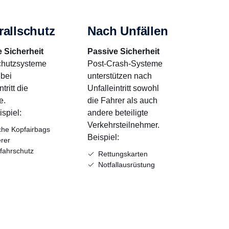
rallschutz
Nach Unfällen
 Sicherheit
Passive Sicherheit
chutzsysteme
Post-Crash-Systeme
 bei
unterstützen nach
tritt die
Unfalleintritt sowohl
e.
die Fahrer als auch
spiel:
andere beteiligte
Verkehrsteilnehmer.
iche Kopfairbags
Beispiel:
rer
fahrschutz
Rettungskarten
Notfallausrüstung