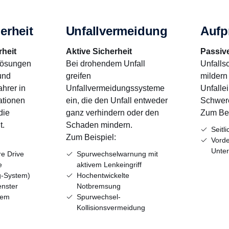
erheit
Unfallvermeidung
Aufp
rheit
Aktive Sicherheit
Passive
lösungen
Bei drohendem Unfall
Unfalls
und
greifen
mildern
hrer in
Unfallvermeidungssysteme
Unfallein
ationen
ein, die den Unfall entweder
Schwer
die
ganz verhindern oder den
Zum Bei
t.
Schaden mindern.
Seitl
:
Zum Beispiel:
Vorde
Unter
e Drive
Spurwechselwarnung mit
e
aktivem Lenkeingriff
g-System)
Hochentwickelte
enster
Notbremsung
tem
Spurwechsel-
Kollisionsvermeidung