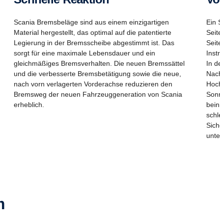
Scania Bremsbeläge sind aus einem einzigartigen
Ein 
Material hergestellt, das optimal auf die patentierte
Seit
Legierung in der Bremsscheibe abgestimmt ist. Das
Seit
sorgt für eine maximale Lebensdauer und ein
Inst
gleichmäßiges Bremsverhalten. Die neuen Bremssättel
In d
und die verbesserte Bremsbetätigung sowie die neue,
Nach
nach vorn verlagerten Vorderachse reduzieren den
Hoch
Bremsweg der neuen Fahrzeuggeneration von Scania
Sonn
erheblich.
bein
schl
Sich
unte
m