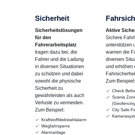
Sicherheit
Fahrsich
Sicherheitslösungen
Aktive Siche
für den
Sichere Fahr
Fahrerarbeitsplatz
unterstützen 
tragen dazu bei, die
warnen die Fa
Fahrer und die Ladung
diversen Situ
in diversen Situationen
und erhöhen 
zu schützen und dabei
Fahrsicherhei
sowohl die physische
Zum Beispiel
Sicherheit zu
Check Befor
gewährleisten als auch
Scania Zon
Verluste zu vermeiden.
(Geofencin
Zum Beispiel:
City Safe-F
Kamerasys
Kraftstoffdiebstahlalarm
Wegfahrsperre
Alarmanlage