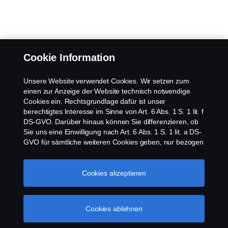
Cookie Information
Unsere Website verwendet Cookies. Wir setzen zum
einen zur Anzeige der Website technisch notwendige
Cookies ein. Rechtsgrundlage dafür ist unser
berechtigtes Interesse im Sinne von Art. 6 Abs. 1 S. 1 lit. f
DS-GVO. Darüber hinaus können Sie differenzieren, ob
Sie uns eine Einwilligung nach Art. 6 Abs. 1 S. 1 lit. a DS-
GVO für sämtliche weiteren Cookies geben, nur bezogen
auf bestimmte Cookie-Arten oder gar keine Einwilligung.
Diese Einwilligung ist freiwillig und kann jederzeit mit
Zukunftswirkung widerrufen werden. Unsere Anbieter
Cookies akzeptieren
verarbeiten Ihre personenbezogenen Daten auch in den
USA. Eine Datenübermittlung an Unternehmen in den
USA erfolgt auf der Grundlage eines
Cookies ablehnen
Angemessenheitsbeschlusses der Europäischen
Kommission im Sinne von Art. 45 Abs. 3 DS-GVO, worin