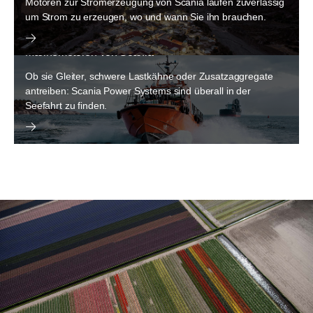
Motoren zur Stromerzeugung von Scania laufen zuverlässig
um Strom zu erzeugen, wo und wann Sie ihn brauchen.
Marinemotoren von Scania
Die Leistungen von Power Solutions
Ob sie Gleiter, schwere Lastkähne oder Zusatzaggregate
antreiben: Scania Power Systems sind überall in der
Die Leistungen im Rahmen von Power Solutions sorgen für
Seefahrt zu finden.
maximale Verfügbarkeit und größtmögliche Produktivität. Zur
Auswahl stehen maßgeschneiderte Lösungen für
gründlichen Schutz, kurze Reaktionszeiten und die Diagnose
von Störungen.