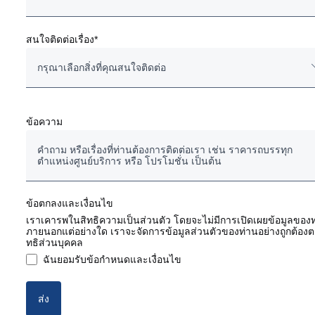
สนใจติดต่อเรื่อง*
กรุณาเลือกสิ่งที่คุณสนใจติดต่อ
รถสแกนเนียมือสองของแท้
ข้อความ
รถบรรทุก/รถหัวลากใหม่
แชสซีส์รถโดยสาร
ข้อตกลงและเงื่อนไข
อะไหล่แท้ งานซ่อมและบำรุงรักษา
เราเคารพในสิทธิความเป็นส่วนตัว โดยจะไม่มีการเปิดเผยข้อมูลของท่
ภายนอกแต่อย่างใด เราจะจัดการข้อมูลส่วนตัวของท่านอย่างถูกต้องต
ทธิส่วนบุคคล
สัญญางานบริการ
ฉันยอมรับข้อกำหนดและเงื่อนไข
บริการด้านการเงิน (ไฟแนนซ์)
ส่ง