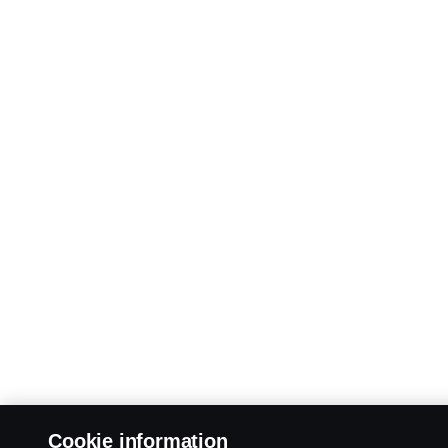
Cookie information