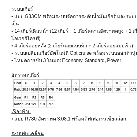
ระบบเกียร์
• แบบ G33CM พร้อมระบบจัดการระดับน้ำมันเกียร์ และระบ
เย็น
• 14 เกียร์เดินหน้า (12 เกียร์ + 1 เกียร์คลานอัตราทดสูง + 1 เกี
โอเวอร์ไดรฟ์)
• 4 เกียร์ถอยหลัง (2 เกียร์ถอยแบบช้า + 2 เกียร์ถอยแบบเร็ว)
• ระบบเปลี่ยนเกียร์อัตโนมัติ Opticruise พร้อมระบบออกตัวน
• โหมดการขับ 3 โหมด: Economy, Standard, Power
อัตราทดเกียร์
เฟืองท้าย
• แบบ R780 อัตราทด 3.08:1 พร้อมดิฟเฟอเรนเชียลล็อก
ระบบขับเคลื่อน