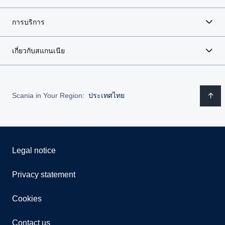
การบริการ
เกี่ยวกับสแกนเนีย
Scania in Your Region:
ประเทศไทย
Legal notice
Privacy statement
Cookies
Contact us