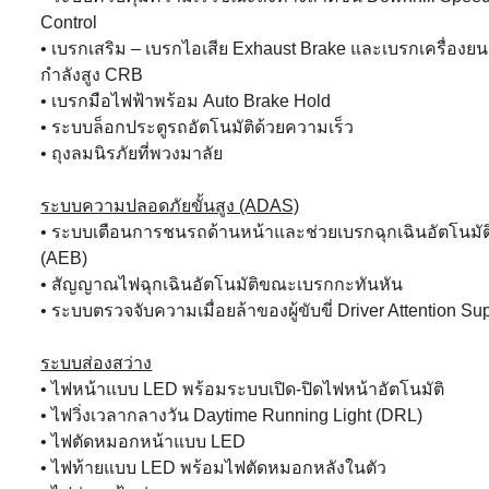
Control
• เบรกเสริม – เบรกไอเสีย Exhaust Brake และเบรกเครื่องยน
กำลังสูง CRB
• เบรกมือไฟฟ้าพร้อม Auto Brake Hold
• ระบบล็อกประตูรถอัตโนมัติด้วยความเร็ว
• ถุงลมนิรภัยที่พวงมาลัย
ระบบความปลอดภัยขั้นสูง (ADAS)
• ระบบเตือนการชนรถด้านหน้าและช่วยเบรกฉุกเฉินอัตโนมัต
(AEB)
• สัญญาณไฟฉุกเฉินอัตโนมัติขณะเบรกกะทันหัน
• ระบบตรวจจับความเมื่อยล้าของผู้ขับขี่ Driver Attention Su
ระบบส่องสว่าง
• ไฟหน้าแบบ LED พร้อมระบบเปิด-ปิดไฟหน้าอัตโนมัติ
• ไฟวิ่งเวลากลางวัน Daytime Running Light (DRL)
• ไฟตัดหมอกหน้าแบบ LED
• ไฟท้ายแบบ LED พร้อมไฟตัดหมอกหลังในตัว