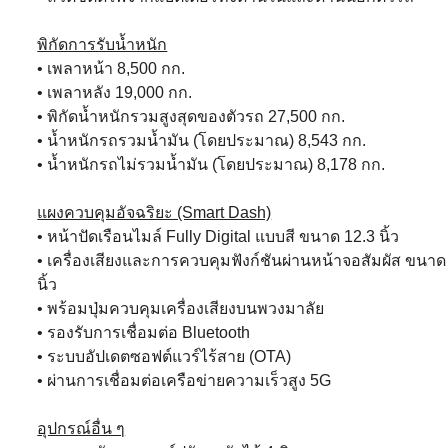
พิกัดการรับน้ำหนัก
• เพลาหน้า 8,500 กก.
• เพลาหลัง 19,000 กก.
• พิกัดน้ำหนักรวมสูงสุดของตัวรถ 27,500 กก.
• น้ำหนักรถรวมน้ำมัน (โดยประมาณ) 8,543 กก.
• น้ำหนักรถไม่รวมน้ำมัน (โดยประมาณ) 8,178 กก.
แผงควบคุมอัจฉริยะ (Smart Dash)
• หน้าปัดเรือนไมล์ Fully Digital แบบสี ขนาด 12.3 นิ้ว
• เครื่องเสียงและการควบคุมฟังก์ชันผ่านหน้าจอสัมผัส ขนาด
นิ้ว
• พร้อมปุ่มควบคุมเครื่องเสียงบนพวงมาลัย
• รองรับการเชื่อมต่อ Bluetooth
• ระบบอัปเดตซอฟต์แวร์ไร้สาย (OTA)
• ผ่านการเชื่อมต่อเครือข่ายความเร็วสูง 5G
อุปกรณ์อื่น ๆ