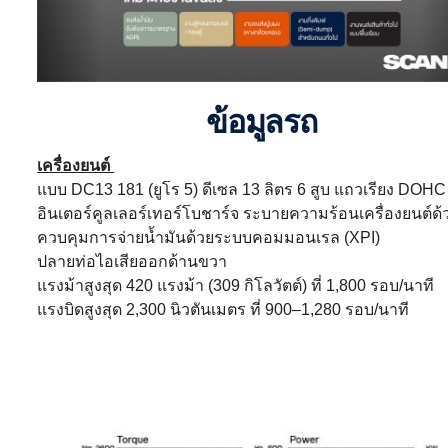
ข้อมูลรถ
เครื่องยนต์
แบบ DC13 181 (ยูโร 5) ดีเซล 13 ลิตร 6 สูบ แถวเรียง DOHC
อินเตอร์คูลเลอร์เทอร์โบชาร์จ ระบายความร้อนเครื่องยนต์ด้
ควบคุมการจ่ายน้ำมันด้วยระบบคอมมอนเรล (XPI)
ปลายท่อไอเสียออกด้านขวา
แรงม้าสูงสุด 420 แรงม้า (309 กิโลวัตต์) ที่ 1,800 รอบ/นาที
แรงบิดสูงสุด 2,300 นิวตันเมตร ที่ 900–1,280 รอบ/นาที