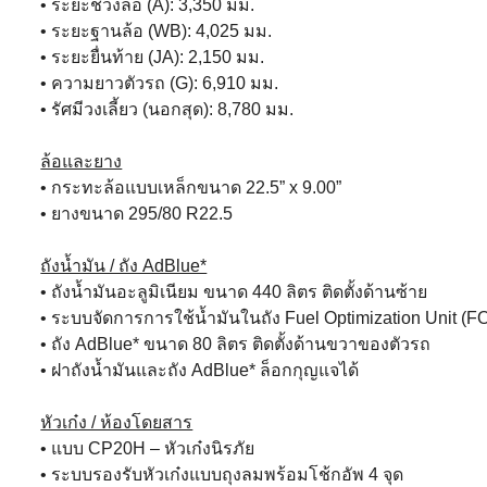
• ระยะช่วงล้อ (A): 3,350 มม.
• ระยะฐานล้อ (WB): 4,025 มม.
• ระยะยื่นท้าย (JA): 2,150 มม.
• ความยาวตัวรถ (G): 6,910 มม.
• รัศมีวงเลี้ยว (นอกสุด): 8,780 มม.
ล้อและยาง
• กระทะล้อแบบเหล็กขนาด 22.5” x 9.00”
• ยางขนาด 295/80 R22.5
ถังน้ำมัน / ถัง AdBlue*
• ถังน้ำมันอะลูมิเนียม ขนาด 440 ลิตร ติดตั้งด้านซ้าย
• ระบบจัดการการใช้น้ำมันในถัง Fuel Optimization Unit (F
• ถัง AdBlue* ขนาด 80 ลิตร ติดตั้งด้านขวาของตัวรถ
• ฝาถังน้ำมันและถัง AdBlue* ล็อกกุญแจได้
หัวเก๋ง / ห้องโดยสาร
• แบบ CP20H – หัวเก๋งนิรภัย
• ระบบรองรับหัวเก๋งแบบถุงลมพร้อมโช้กอัพ 4 จุด