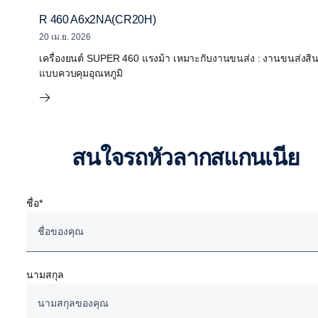
R 460 A6x2NA(CR20H)
20 เม.ย. 2026
เครื่องยนต์ SUPER 460 แรงม้า เหมาะกับงานขนส่ง : งานขนส่งสิน
แบบควบคุมอุณหภูมิ
สนใจรถหัวลากสแกนเนีย
ชื่อ*
นามสกุล