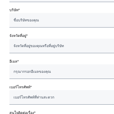
บริษัท*
จังหวัดที่อยู่*
อีเมล*
เบอร์โทรศัพท์*
สนใจติดต่อเรื่อง*