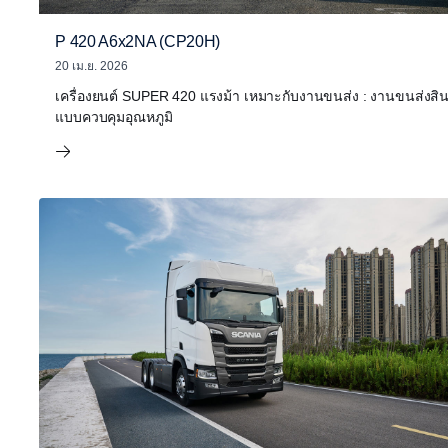
P 420 A6x2NA (CP20H)
20 เม.ย. 2026
เครื่องยนต์ SUPER 420 แรงม้า เหมาะกับงานขนส่ง : งานขนส่งสิน
แบบควบคุมอุณหภูมิ