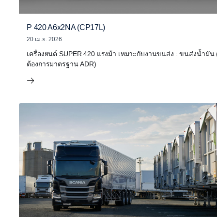
P 420 A6x2NA (CP17L)
20 เม.ย. 2026
เครื่องยนต์ SUPER 420 แรงม้า เหมาะกับงานขนส่ง : ขนส่งน้ำมัน (
ต้องการมาตรฐาน ADR)