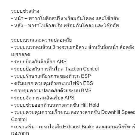
ระบบช่วงล่าง
• หน้า – พาราโบลิกสปริง พร้อมกันโคลง และโช้กอัพ
• หลัง – พาราโบลิกสปริง พร้อมกันโคลง และโช้กอัพ
ระบบเบรกและความปลอดภัย
• ระบบเบรกลมล้วน 3 วงจรแยกอิสระ สำหรับล้อหน้า ล้อหลั
เบรกจอด
• ระบบป้องกันล้อล็อก ABS
• ระบบป้องกันการลื่นไถล Traction Control
• ระบบรักษาเสถียรภาพของตัวรถ ESP
• ดรัมเบรก ควบคุมด้วยระบบไฟฟ้า EBS
• ควบคุมความปลอดภัยด้วยระบบ BMS
• ระบบจัดการลมอัจฉริยะ APS
• ระบบช่วยออกตัวบนทางลาดชัน Hill Hold
• ระบบควบคุมความเร็วขณะลงทางลาดชัน Downhill Spee
Control
• เบรกเสริม - เบรกไอเสีย Exhaust Brake และสแกนเนียรีทาร์
R4700D