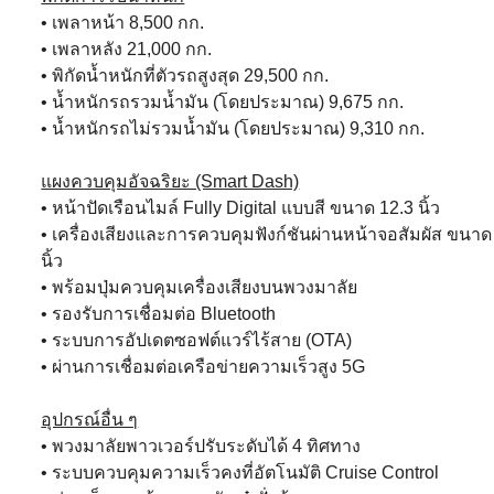
• เพลาหน้า 8,500 กก.
• เพลาหลัง 21,000 กก.
• พิกัดน้ำหนักที่ตัวรถสูงสุด 29,500 กก.
• น้ำหนักรถรวมน้ำมัน (โดยประมาณ) 9,675 กก.
• น้ำหนักรถไม่รวมน้ำมัน (โดยประมาณ) 9,310 กก.
แผงควบคุมอัจฉริยะ (Smart Dash)
• หน้าปัดเรือนไมล์ Fully Digital แบบสี ขนาด 12.3 นิ้ว
• เครื่องเสียงและการควบคุมฟังก์ชันผ่านหน้าจอสัมผัส ขนาด
นิ้ว
• พร้อมปุ่มควบคุมเครื่องเสียงบนพวงมาลัย
• รองรับการเชื่อมต่อ Bluetooth
• ระบบการอัปเดตซอฟต์แวร์ไร้สาย (OTA)
• ผ่านการเชื่อมต่อเครือข่ายความเร็วสูง 5G
อุปกรณ์อื่น ๆ
• พวงมาลัยพาวเวอร์ปรับระดับได้ 4 ทิศทาง
• ระบบควบคุมความเร็วคงที่อัตโนมัติ Cruise Control