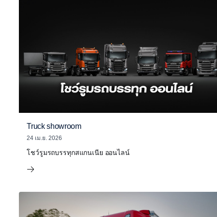
Truck showroom
24 เม.ย. 2026
โชว์รูมรถบรรทุกสแกนเนีย ออนไลน์