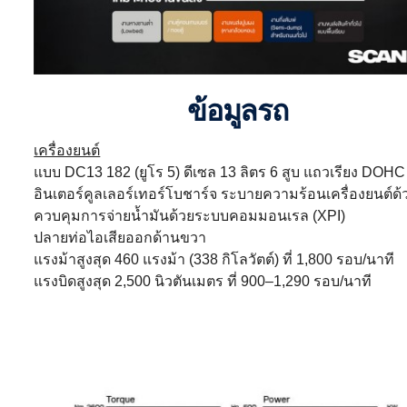
ข้อมูลรถ
เครื่องยนต์
แบบ DC13 182 (ยูโร 5) ดีเซล 13 ลิตร 6 สูบ แถวเรียง DOHC
อินเตอร์คูลเลอร์เทอร์โบชาร์จ ระบายความร้อนเครื่องยนต์ด้
ควบคุมการจ่ายน้ำมันด้วยระบบคอมมอนเรล (XPI)
ปลายท่อไอเสียออกด้านขวา
แรงม้าสูงสุด 460 แรงม้า (338 กิโลวัตต์) ที่ 1,800 รอบ/นาที
แรงบิดสูงสุด 2,500 นิวตันเมตร ที่ 900–1,290 รอบ/นาที