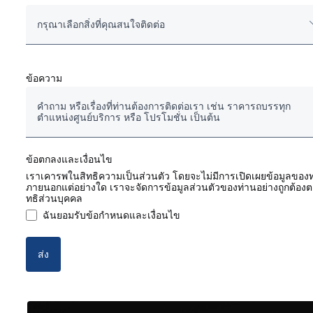
กรุณาเลือกสิ่งที่คุณสนใจติดต่อ
รถสแกนเนียมือสองของแท้
ข้อความ
รถบรรทุก/รถหัวลากใหม่
แชสซีส์รถโดยสาร
ข้อตกลงและเงื่อนไข
อะไหล่แท้ งานซ่อมและบำรุงรักษา
เราเคารพในสิทธิความเป็นส่วนตัว โดยจะไม่มีการเปิดเผยข้อมูลของท่
ภายนอกแต่อย่างใด เราจะจัดการข้อมูลส่วนตัวของท่านอย่างถูกต้องต
ทธิส่วนบุคคล
สัญญางานบริการ
ฉันยอมรับข้อกำหนดและเงื่อนไข
บริการด้านการเงิน (ไฟแนนซ์)
ส่ง