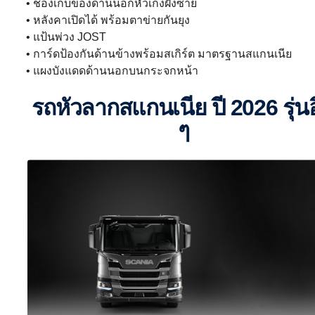
• ช่องเก็บของด้านนอกหัวเก๋งฝั่งซ้าย
• หลังคาเปิดได้ พร้อมตาข่ายกันยุง
• แป้นพ่วง JOST
• การ์ดป้องกันด้านข้างพร้อมสเกิร์ต มาตรฐานสแกนเนีย
• แผงบังแดดด้านนอกบนกระจกหน้า
รถหัวลากสแกนเนีย ปี 2026 รุ่นอื่น
ๆ