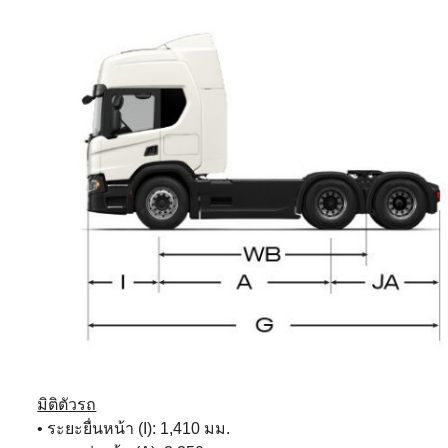
มิติตัวรถ
• ระยะยื่นหน้า (I): 1,410 มม.