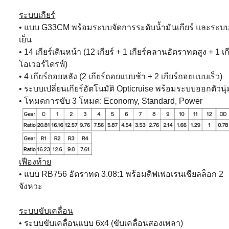
ระบบเกียร์
• แบบ G33CM พร้อมระบบจัดการระดับน้ำมันเกียร์ และระบ
เย็น
• 14 เกียร์เดินหน้า (12 เกียร์ + 1 เกียร์คลานอัตราทดสูง + 1 เกี
โอเวอร์ไดรฟ์)
• 4 เกียร์ถอยหลัง (2 เกียร์ถอยแบบช้า + 2 เกียร์ถอยแบบเร็ว)
• ระบบเปลี่ยนเกียร์อัตโนมัติ Opticruise พร้อมระบบออกตัวน
• โหมดการขับ 3 โหมด: Economy, Standard, Power
เฟืองท้าย
• แบบ RB756 อัตราทด 3.08:1 พร้อมดิฟเฟอเรนเชียลล็อก 2
จังหวะ
ระบบขับเคลื่อน
• ระบบขับเคลื่อนแบบ 6x4 (ขับเคลื่อนสองเพลา)