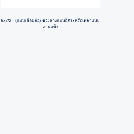
6x2/2 - (แบบเชื่อมต่อ) ช่วงล่างแบบอิสระหรือเพลาแบบ
คานแข็ง