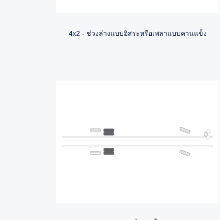
4x2 - ช่วงล่างแบบอิสระหรือเพลาแบบคานแข็ง