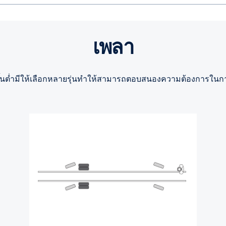
เพลา
ึ้นต่ำมีให้เลือกหลายรุ่นทำให้สามารถตอบสนองความต้องการในการ