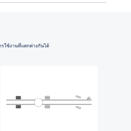
ใช้งานที่แตกต่างกันได้