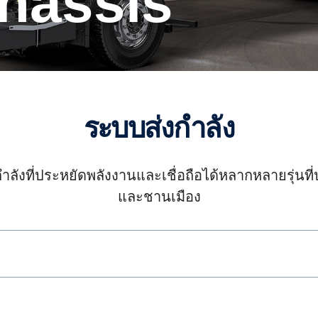
chassis
ระบบส่งกำลัง
งกำลังที่ประหยัดพลังงานและเชื่อถือได้หลากหลายรุ่นท
และชานเมือง