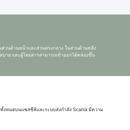
ในส่วนด้านหน้าและส่วนตรงกลาง ในส่วนด้านหลัง
มสะดวกสบาย และผู้โดยสารสามารถเข้าออกได้คล่องขึ้น
ทั้งหมดบนแชสซีส์และระบบส่งกำลัง Scania มีความ