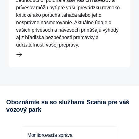
Jednoducho, poloha a stav vašich návesov a
prívesov môžu byť pre vašu prevádzku rovnako
kritické ako porucha ťahača alebo jeho
nesprávne nasmerovanie. Aktuálne údaje o
vašich prívesoch a návesoch prinášajú výhody
aj z hľadiska bezpečnosti premávky a
udržateľnosti vašej prepravy.
Oboznámte sa so službami Scania pre váš
vozový park
Monitorovacia správa
Balí