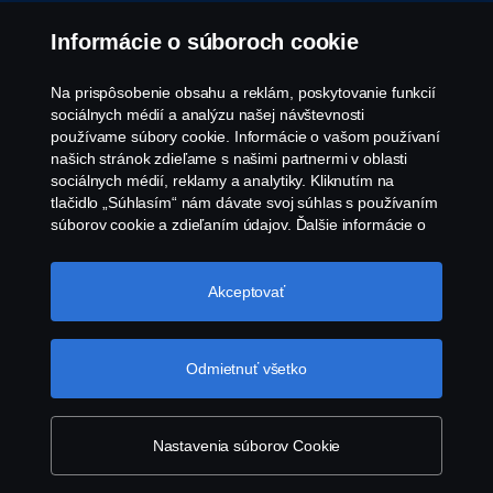
Oznámenie porušenia predpisov
Informácie o súboroch cookie
Zásady Cookies
Na prispôsobenie obsahu a reklám, poskytovanie funkcií
sociálnych médií a analýzu našej návštevnosti
používame súbory cookie. Informácie o vašom používaní
Zásady používania súborov cookie spoločnosti
našich stránok zdieľame s našimi partnermi v oblasti
Scania
sociálnych médií, reklamy a analytiky. Kliknutím na
tlačidlo „Súhlasím“ nám dávate svoj súhlas s používaním
súborov cookie a zdieľaním údajov. Ďalšie informácie o
tom, ako používame súbory cookie, nájdete v našej časti
o súboroch cookie, ktorú nájdete kliknutím na odkaz za
týmto textom. Svoje súbory cookie môžete spravovať tiež
Akceptovať
kliknutím na tlačidlo „Nastavenia súborov
cookie“.
Súbory cookie spoločnosti Scania
© Copyright Scania 2026 Všetky práva vyhradené.
Odmietnuť všetko
Scania Slovakia s.r.o., Diaľničná cesta 4570/2A,
903 01 Senec, Slovenská republika, Tel: +421 2
482 08 311
Nastavenia súborov Cookie