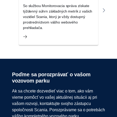
So službou Monitorovacia správa získate
Balík
týždenný súhrn základných metrík z vašich
digit
vozidiel Scania, ktorý je vždy dostupný
prin
prostredníctvom vášho webového
produ
prehliadača.
Poďme sa porozprávať o vašom
vozovom parku
Ak sa chcete dozvedieť viac o tom, ako vám
vieme pomôcť vo vašej aktuálnej situácii aj pri
vašom rozvoji, kontaktujte svojho zástupcu
spoločnosti Scania. Porozprávame sa o potrebách
vášho kompletného vozového parku.