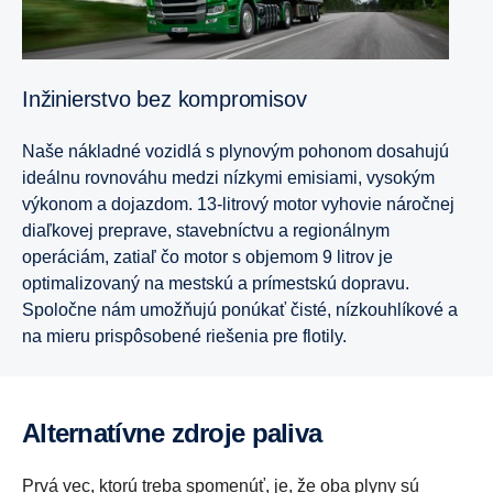
Inžinierstvo bez kompromisov
Naše nákladné vozidlá s plynovým pohonom dosahujú
ideálnu rovnováhu medzi nízkymi emisiami, vysokým
výkonom a dojazdom. 13-litrový motor vyhovie náročnej
diaľkovej preprave, stavebníctvu a regionálnym
operáciám, zatiaľ čo motor s objemom 9 litrov je
optimalizovaný na mestskú a prímestskú dopravu.
Spoločne nám umožňujú ponúkať čisté, nízkouhlíkové a
na mieru prispôsobené riešenia pre flotily.
Alternatívne zdroje paliva
Prvá vec, ktorú treba spomenúť, je, že oba plyny sú