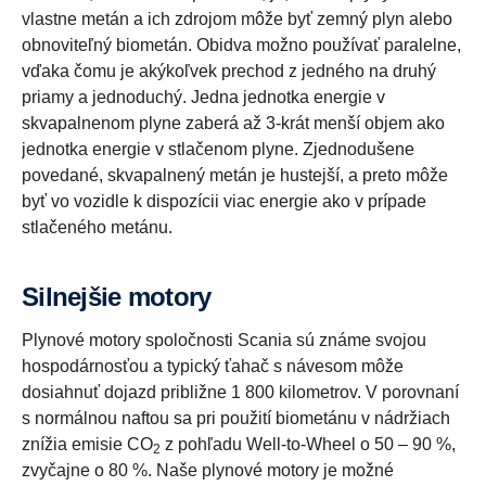
vlastne metán a ich zdrojom môže byť zemný plyn alebo
obnoviteľný biometán. Obidva možno používať paralelne,
vďaka čomu je akýkoľvek prechod z jedného na druhý
priamy a jednoduchý. Jedna jednotka energie v
skvapalnenom plyne zaberá až 3-krát menší objem ako
jednotka energie v stlačenom plyne. Zjednodušene
povedané, skvapalnený metán je hustejší, a preto môže
byť vo vozidle k dispozícii viac energie ako v prípade
stlačeného metánu.
Silnejšie motory
Plynové motory spoločnosti Scania sú známe svojou
hospodárnosťou a typický ťahač s návesom môže
dosiahnuť dojazd približne 1 800 kilometrov. V porovnaní
s normálnou naftou sa pri použití biometánu v nádržiach
znížia emisie CO
z pohľadu Well-to-Wheel o 50 – 90 %,
2
zvyčajne o 80 %. Naše plynové motory je možné