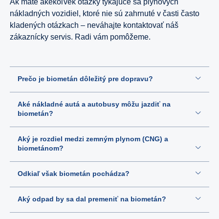
Ak máte akékoľvek otázky týkajúce sa plynových
nákladných vozidiel, ktoré nie sú zahrnuté v časti často
kladených otázkach – neváhajte kontaktovať náš
zákaznícky servis. Radi vám pomôžeme.
Prečo je biometán dôležitý pre dopravu?
Aké nákladné autá a autobusy môžu jazdiť na
biometán?
Aký je rozdiel medzi zemným plynom (CNG) a
biometánom?
Odkiaľ však biometán pochádza?
Aký odpad by sa dal premeniť na biometán?