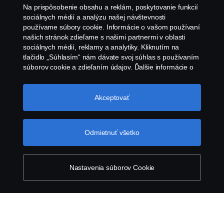
Na prispôsobenie obsahu a reklám, poskytovanie funkcií
Vyhlásenie o ochrane osobných údajov
sociálnych médií a analýzu našej návštevnosti
používame súbory cookie. Informácie o vašom používaní
našich stránok zdieľame s našimi partnermi v oblasti
Kontaktujte nás
sociálnych médií, reklamy a analytiky. Kliknutím na
tlačidlo „Súhlasím“ nám dávate svoj súhlas s používaním
Všeobecné zmluvné podmienky
súborov cookie a zdieľaním údajov. Ďalšie informácie o
tom, ako používame súbory cookie, nájdete v našej časti
o súboroch cookie, ktorú nájdete kliknutím na odkaz za
Oznámenie porušenia predpisov
týmto textom. Svoje súbory cookie môžete spravovať tiež
Akceptovať
kliknutím na tlačidlo „Nastavenia súborov
Zásady Cookies
cookie“.
Súbory cookie spoločnosti Scania
Odmietnuť všetko
Zásady používania súborov cookie spoločnosti
Scania
Nastavenia súborov Cookie