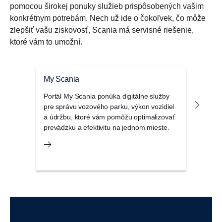
pomocou širokej ponuky služieb prispôsobených vašim
konkrétnym potrebám. Nech už ide o čokoľvek, čo môže
zlepšiť vašu ziskovosť, Scania má servisné riešenie,
ktoré vám to umožní.
My Scania
Serv
Portál My Scania ponúka digitálne služby
Serv
pre správu vozového parku, výkon vozidiel
pomá
a údržbu, ktoré vám pomôžu optimalizovať
prehľ
prevádzku a efektivitu na jednom mieste.
sa d
podn