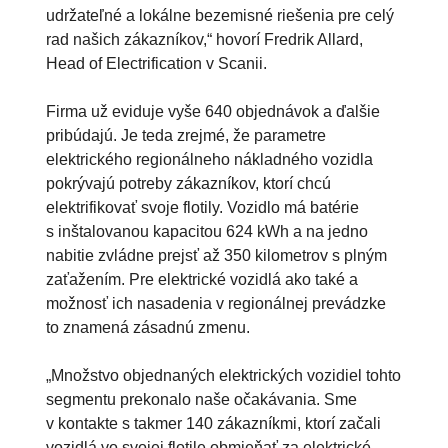
udržateľné a lokálne bezemisné riešenia pre celý
rad našich zákazníkov,“ hovorí Fredrik Allard,
Head of Electrification v Scanii.
Firma už eviduje vyše 640 objednávok a ďalšie
pribúdajú. Je teda zrejmé, že parametre
elektrického regionálneho nákladného vozidla
pokrývajú potreby zákazníkov, ktorí chcú
elektrifikovať svoje flotily. Vozidlo má batérie
s inštalovanou kapacitou 624 kWh a na jedno
nabitie zvládne prejsť až 350 kilometrov s plným
zaťažením. Pre elektrické vozidlá ako také a
možnosť ich nasadenia v regionálnej prevádzke
to znamená zásadnú zmenu.
„Množstvo objednaných elektrických vozidiel tohto
segmentu prekonalo naše očakávania. Sme
v kontakte s takmer 140 zákazníkmi, ktorí začali
vozidlá vo svojej flotile obmieňať za elektrické.