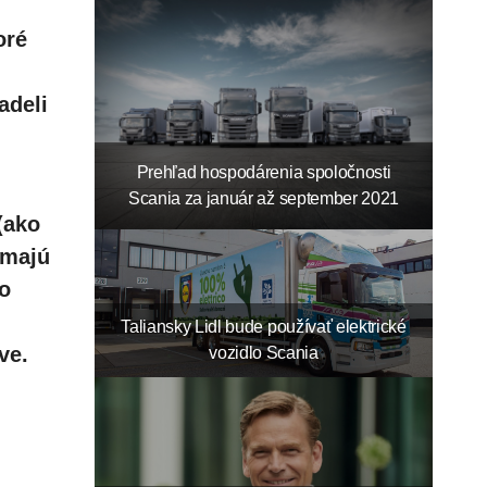
oré
adeli
Prehľad hospodárenia spoločnosti
Scania za január až september 2021
(ako
 majú
ho
Taliansky Lidl bude používať elektrické
ve.
vozidlo Scania