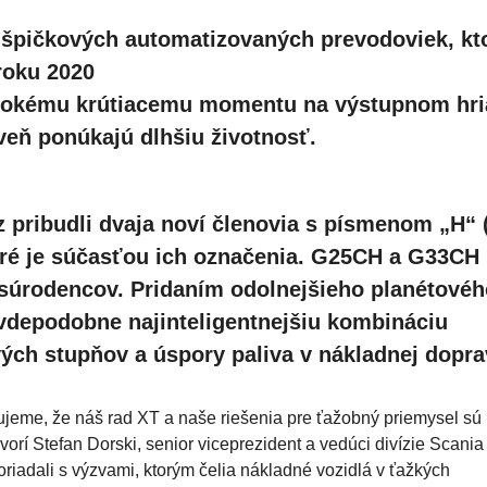
špičkových automatizovaných prevodoviek, kt
roku 2020
sokému krútiacemu momentu na výstupnom hri
eň ponúkajú dlhšiu životnosť.
pribudli dvaja noví členovia s písmenom „H“ 
toré je súčasťou ich označenia. G25CH a G33CH
h súrodencov. Pridaním odolnejšieho planétové
avdepodobne najinteligentnejšiu kombináciu
ých stupňov a úspory paliva v nákladnej dopra
ujeme, že náš rad XT a naše riešenia pre ťažobný priemysel sú
rí Stefan Dorski, senior viceprezident a vedúci divízie Scania
riadali s výzvami, ktorým čelia nákladné vozidlá v ťažkých