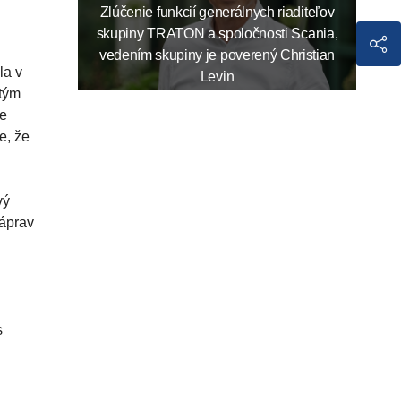
Zlúčenie funkcií generálnych riaditeľov
skupiny TRATON a spoločnosti Scania,
vedením skupiny je poverený Christian
la v
Levin
 tým
je
e, že
vý
náprav
s