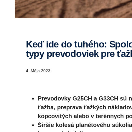
Keď ide do tuhého: Spoločnosť Scania predstavuje nové
typy prevodoviek pre ťa
4. Mája 2023
Prevodovky G25CH a G33CH sú nav
ťažba, preprava ťažkých nákladov
kopcovitých alebo v terénnych 
Širšie kolesá planétového súkol