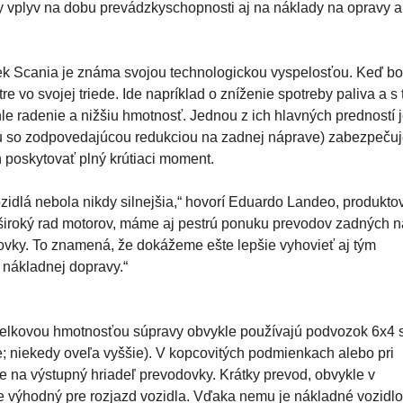
y vplyv na dobu prevádzkyschopnosti aj na náklady na opravy a
k Scania je známa svojou technologickou vyspelosťou. Keď bo
e vo svojej triede. Ide napríklad o zníženie spotreby paliva a s
hle radenie a nižšiu hmotnosť. Jednou z ich hlavných predností 
lu so zodpovedajúcou redukciou na zadnej náprave) zabezpečuj
 poskytovať plný krútiaci moment.
idlá nebola nikdy silnejšia,“ hovorí Eduardo Landeo, produkto
široký rad motorov, máme aj pestrú ponuku prevodov zadných 
dovky. To znamená, že dokážeme ešte lepšie vyhovieť aj tým
nákladnej dopravy.“
celkovou hmotnosťou súpravy obvykle používajú podvozok 6x4 
; niekedy oveľa vyššie). V kopcovitých podmienkach alebo pri
 na výstupný hriadeľ prevodovky. Krátky prevod, obvykle v
e výhodný pre rozjazd vozidla. Vďaka nemu je nákladné vozidlo