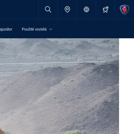
igurátor
Použité vozidlá