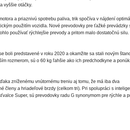
na vyššie otáčky.
tora a priaznivú spotrebu paliva, trik spočíva v nájdení optimá
ickým použitím vozidla. Nové prevodovky pre ťažké prevádzky 
ohlo používať rýchlejšie prevody a pritom malo dostatočnú silu.
se boli predstavené v roku 2020 a okamžite sa stali novým šta
nším rozmerom, sú o 60 kg ľahšie ako ich predchodkyne a ponúk
ďaka zníženému vnútornému treniu aj tomu, že má iba dva
 členy a hriadeľové brzdy (celkom tri). Pri spolupráci s inteli
sťvalce Super, sú prevodovky radu G synonymom pre rýchle a 