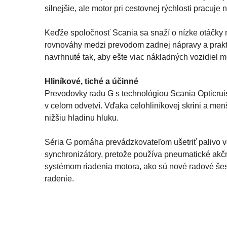
silnejšie, ale motor pri cestovnej rýchlosti pracuje 
Keďže spoločnosť Scania sa snaží o nízke otáčky mo
rovnováhy medzi prevodom zadnej nápravy a prakt
navrhnuté tak, aby ešte viac nákladných vozidiel m
Hliníkové, tiché a účinné
Prevodovky radu G s technológiou Scania Opticrui
v celom odvetví. Vďaka celohliníkovej skrini a me
nižšiu hladinu hluku.
Séria G pomáha prevádzkovateľom ušetriť palivo v
synchronizátory, pretože používa pneumatické akčné
systémom riadenia motora, ako sú nové radové še
radenie.