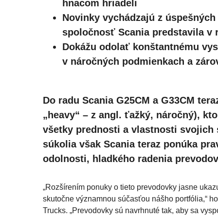
hnacom hriadeli
Novinky vychádzajú z úspešných 
spoločnosť Scania predstavila v 
Dokážu odolať konštantnému vy
v náročných podmienkach a zárov
Do radu Scania G25CM a G33CM teraz 
„heavy“ – z angl. ťažký, náročný), k
všetky prednosti a vlastnosti svojic
súkolia však Scania teraz ponúka pr
odolnosti, hladkého radenia prevodov
„Rozšírením ponuky o tieto prevodovky jasne ukaz
skutočne významnou súčasťou nášho portfólia,“ hovo
Trucks. „Prevodovky sú navrhnuté tak, aby sa vyspo