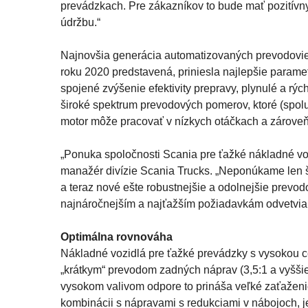
prevádzkach. Pre zákazníkov to bude mať pozitívn
údržbu.“
Najnovšia generácia automatizovaných prevodovie
roku 2020 predstavená, priniesla najlepšie parametr
spojené zvýšenie efektivity prepravy, plynulé a rýc
široké spektrum prevodových pomerov, ktoré (spo
motor môže pracovať v nízkych otáčkach a zároveň
„Ponuka spoločnosti Scania pre ťažké nákladné voz
manažér divízie Scania Trucks. „Neponúkame len 
a teraz nové ešte robustnejšie a odolnejšie prevo
najnáročnejším a najťažším požiadavkám odvetvia 
Optimálna rovnováha
Nákladné vozidlá pre ťažké prevádzky s vysokou 
„krátkym“ prevodom zadných náprav (3,5:1 a vyššie
vysokom valivom odpore to prináša veľké zaťaženie
kombinácii s nápravami s redukciami v nábojoch, j