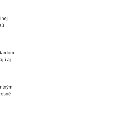
lnej
sú
ndardom
ajú aj
gentným
presné