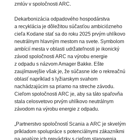
zmlúv v spoločnosti ARC.
Dekarbonizácia odpadového hospodárstva
a recyklácia je dôležitou súčasťou ambiciózneho
cieľa Kodane stať sa do roku 2025 prvým uhlíkovo
neutrálnym hlavným mestom na svete. Symbolom
ambícií mesta v oblasti udržateľnosti je ikonický
závod spoločnosti ARC na výrobu energie
z odpadu s názvom Amager Bakke. Ešte
zaujímavejšie však je, že súčasne ide o rekreačnú
oblasť napríklad s lyžiarskym svahom
nachádzajúcim sa priamo na streche závodu.
Cieľom spoločnosti ARC je, aby sa táto spaľovňa
stala celosvetovo prvým uhlíkovo neutrálnym
závodom na výrobu energie z odpadu.
„Partnerstvo spoločností Scania a ARC je skvelým
príkladom spolupráce s potenciálnymi zákazníkmi
na analýze ich prevádzky s cieľom stanovenia