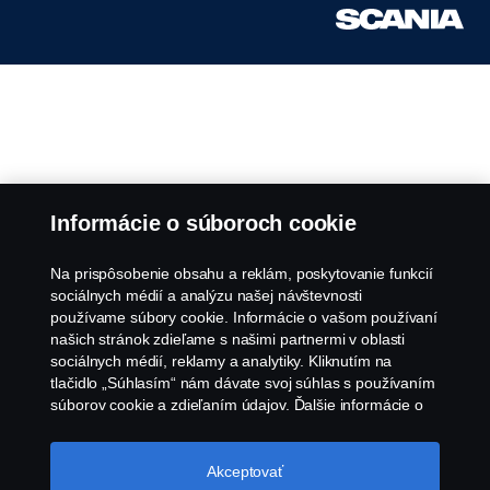
Informácie o súboroch cookie
Na prispôsobenie obsahu a reklám, poskytovanie funkcií
sociálnych médií a analýzu našej návštevnosti
používame súbory cookie. Informácie o vašom používaní
našich stránok zdieľame s našimi partnermi v oblasti
sociálnych médií, reklamy a analytiky. Kliknutím na
tlačidlo „Súhlasím“ nám dávate svoj súhlas s používaním
súborov cookie a zdieľaním údajov. Ďalšie informácie o
tom, ako používame súbory cookie, nájdete v našej časti
o súboroch cookie, ktorú nájdete kliknutím na odkaz za
týmto textom. Svoje súbory cookie môžete spravovať tiež
Akceptovať