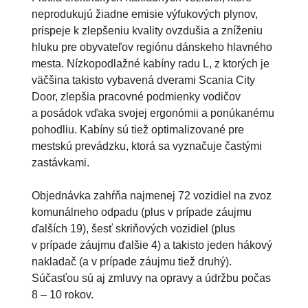
neprodukujú žiadne emisie výfukových plynov,
prispeje k zlepšeniu kvality ovzdušia a zníženiu
hluku pre obyvateľov regiónu dánskeho hlavného
mesta. Nízkopodlažné kabíny radu L, z ktorých je
väčšina takisto vybavená dverami Scania City
Door, zlepšia pracovné podmienky vodičov
a posádok vďaka svojej ergonómii a ponúkanému
pohodliu. Kabíny sú tiež optimalizované pre
mestskú prevádzku, ktorá sa vyznačuje častými
zastávkami.
Objednávka zahŕňa najmenej 72 vozidiel na zvoz
komunálneho odpadu (plus v prípade záujmu
ďalších 19), šesť skriňových vozidiel (plus
v prípade záujmu ďalšie 4) a takisto jeden hákový
nakladač (a v prípade záujmu tiež druhý).
Súčasťou sú aj zmluvy na opravy a údržbu počas
8 – 10 rokov.