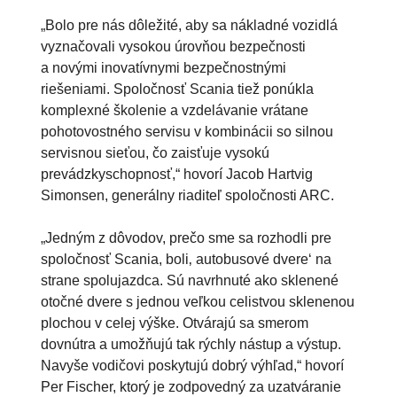
„Bolo pre nás dôležité, aby sa nákladné vozidlá
vyznačovali vysokou úrovňou bezpečnosti
a novými inovatívnymi bezpečnostnými
riešeniami. Spoločnosť Scania tiež ponúkla
komplexné školenie a vzdelávanie vrátane
pohotovostného servisu v kombinácii so silnou
servisnou sieťou, čo zaisťuje vysokú
prevádzkyschopnosť,“ hovorí Jacob Hartvig
Simonsen, generálny riaditeľ spoločnosti ARC.
„Jedným z dôvodov, prečo sme sa rozhodli pre
spoločnosť Scania, boli‚ autobusové dvere‘ na
strane spolujazdca. Sú navrhnuté ako sklenené
otočné dvere s jednou veľkou celistvou sklenenou
plochou v celej výške. Otvárajú sa smerom
dovnútra a umožňujú tak rýchly nástup a výstup.
Navyše vodičovi poskytujú dobrý výhľad,“ hovorí
Per Fischer, ktorý je zodpovedný za uzatváranie