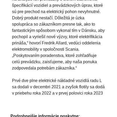
špecifikácií vozidiel a prevádzkových úprav, ktoré
sú pre prechod na elektrický pohon nevyhnutné.
Dobrý produkt nestačí. Dôležitá je úzka
spolupráca so zákazníkom presne tak, ako to
fantastickým spôsobom vykonal tím v Dánsku, aby
pochopil a vyriešil nové výzvy, ktoré elektrifikácia
prináša,“ hovorí Fredrik Allard, vedúci oddelenia
elektromobility v spoločnosti Scania.
„Poskytovaním poradenstva, ktoré zohľadňuje
celú prevádzku, zaisťujeme, aby naša ponuka
zodpovedala potrebám zákazníka.“
Prvé dve plne elektrické nákladné vozidlá radu L
sa dodali v decembri 2021 a zvyšok flotily sa dodá
v priebehu roka 2022 a v prvej polovici roka 2023
Podrobnejšie informácie poskytne: