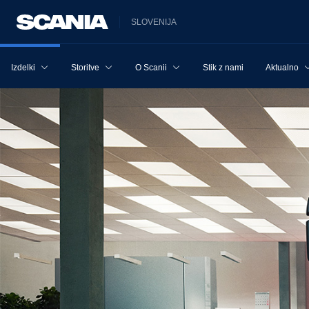
SLOVENIJA
Izdelki
Storitve
O Scanii
Stik z nami
Aktualno