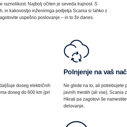
e raznolikost. Najbolj očiten je seveda trajnost. S
 in kakovostjo inženiringa podjetja Scania si lahko z
 zagotovite uspešno poslovanje – in to že danes.
Polnjenje na vaš nač
aljšuje doseg električnih
Ne glede na to, ali potrebujete p
k ima doseg do 600 km (pri
javnih mestih (ali vse), Scania 
Hkrati pa zagotovi še namestit
delovanje.