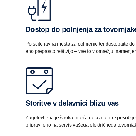
Dostop do polnjenja za tovornjak
Poiščite javna mesta za polnjenje ter dostopajte do 
eno preprosto rešitvijo – vse to v omrežju, namenj
Storitve v delavnici blizu vas
Zagotovljena je široka mreža delavnic z usposoblje
pripravljeno na servis vašega električnega tovornja