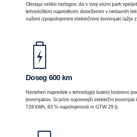
Obstaja veliko razlogov, da v svoj vozni park vpeljet
tehnološkim napredkom, doseženim v nedavnih letih,
našimi izpopolnjenimi električnimi tovornjaki lažje
Doseg 600 km
Nenehen napredek v tehnologiji baterij bistveno pod
tovornjakov. Scaniin najnovejši električni tovornja
728 kWh, 83 % napolnjenosti in GTW 29 t).