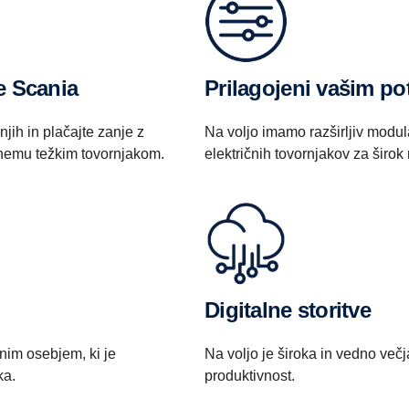
e Scania
Prilagojeni vašim p
njih in plačajte zanje z
Na voljo imamo razširljiv modu
enemu težkim tovornjakom.
električnih tovornjakov za širo
Digitalne storitve
nim osebjem, ki je
Na voljo je široka in vedno večj
ka.
produktivnost.