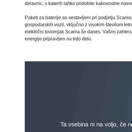
delavnic, v katerih lahko pridobite kakovostne nasvet
Paketi za baterije so sestavljeni pri podjetju Scani
gospodarskih vozil, vključno z visokim številom letn
električni tovornjak Scania še danes. Vašim zahtev
energije pripravljen na trdo delo.
Ta vsebina ni na voljo, če n