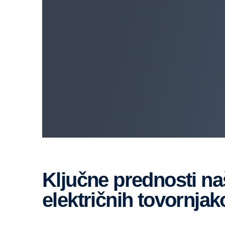
Ključne prednosti naših izpopolnjenih
električnih tovornjak