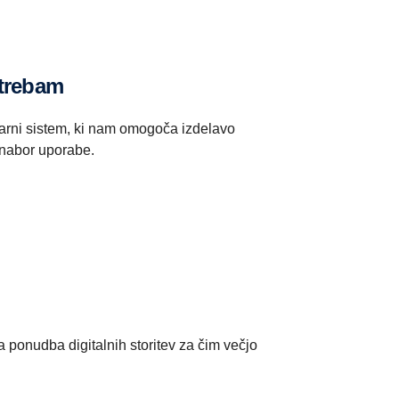
otrebam
larni sistem, ki nam omogoča izdelavo
k nabor uporabe.
a ponudba digitalnih storitev za čim večjo