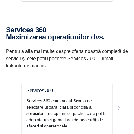
Services 360
Maximizarea operațiunilor dvs.
Pentru a afla mai multe despre oferta noastră completă de
servicii și cele patru pachete Services 360 – urmați
linkurile de mai jos.
Services 360
Pro
Services 360 este modul Scania de
Pentr
selectare ușoară, clară și concisă a
parcu
serviciilor – cu opțiuni de pachet care pot fi
auto 
adaptate unei game largi de necesități de
afaceri și operaționale.