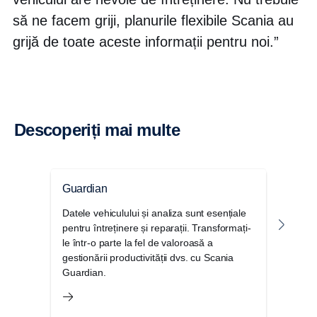
să ne facem griji, planurile flexibile Scania au
grijă de toate aceste informații pentru noi.”
Descoperiți mai multe
Guardian
Contr
Datele vehiculului și analiza sunt esențiale
Contr
pentru întreținere și reparații. Transformați-
Scani
le într-o parte la fel de valoroasă a
neașt
gestionării productivității dvs. cu Scania
camio
Guardian.