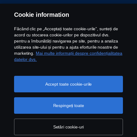
Whistleblowing
Cookie information
Contact
Făcând clic pe „Acceptați toate cookie-urile”, sunteți de
acord cu stocarea cookie-urilor pe dispozitivul dvs.
Newsletter
pentru a îmbunătăți navigarea pe site, pentru a analiza
utilizarea site-ului și pentru a ajuta eforturile noastre de
marketing.
Mai multe informații despre confidențialitatea
Setari Cookie
datelor dvs.
Accept toate cookie-urile
Respingeți toate
© Copyright Scania 2026 All rights reserved. Scania
CV AB (publ), SE-151 87 Södertälje, Sweden, Tel:
+40213159142 Fax: +40213159140
Setări cookie-uri