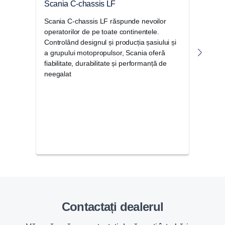
Scania C-chassis LF
Scan
Scania C-chassis LF răspunde nevoilor
Scani
operatorilor de pe toate continentele.
de Sc
Controlând designul și producția șasiului și
șasiu
a grupului motopropulsor, Scania oferă
temei
fiabilitate, durabilitate și performanță de
perf
neegalat
Contactați dealerul