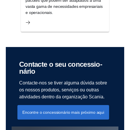
pacotes que podem ser adaptados a uma
por e
vasta gama de necessidades empresariais
e operacionais.
Contacte o seu conces­si­o­
nário
Contacte-nos se tiver alguma dúvida sobre
os nossos produtos, serviços ou outras
atividades dentro da organização Scania.
Encontre o concessionário mais próximo aqui