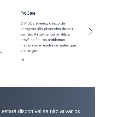
ProCare
Scania Assis
O ProCare reduz o risco de
A Scania Assist
paragens não planeadas do seu
de dia e de noi
e
camião. A inteligência analítica
algo acontecer
m
prevê os futuros problemas
nossos profissi
mecânicos e resolve-os antes que
disponíveis pa
aconteçam.
solução rápida.
a.
estará disponível se não ativar os