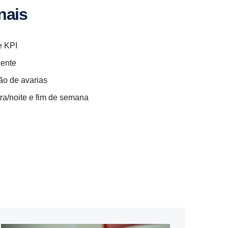
­nais
e KPI
dente
ão de avarias
tra/noite e fim de semana